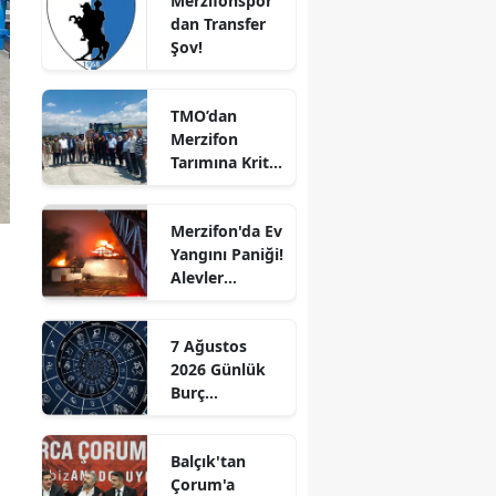
Merzifonspor'
dan Transfer
Edirne
Şov!
Elazığ
TMO’dan
Erzincan
Merzifon
Tarımına Kritik
Erzurum
Ziyaret!
Eskişehir
Merzifon'da Ev
Yangını Paniği!
Gaziantep
Alevler
Giresun
Büyümeden
Kontrol Altına
Gümüşhane
7 Ağustos
Alındı
2026 Günlük
Hakkari
Burç
Yorumları:
Hatay
Aşkta
Balçık'tan
Sürprizler,
Isparta
Çorum'a
Parada Yeni