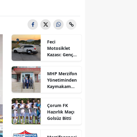
Bilecik
Bingöl
Bitlis
Feci
Bolu
Motosiklet
Kazası: Genç
Burdur
Sürücü
Hayatını
Bursa
MHP Merzifon
Kaybetti
Yönetiminden
Çanakkale
Kaymakam
Ahmet
Çankırı
Karaaslan'a
Çorum FK
Ziyaret
Çorum
Hazırlık Maçı
Golsüz Bitti
Denizli
Diyarbakır