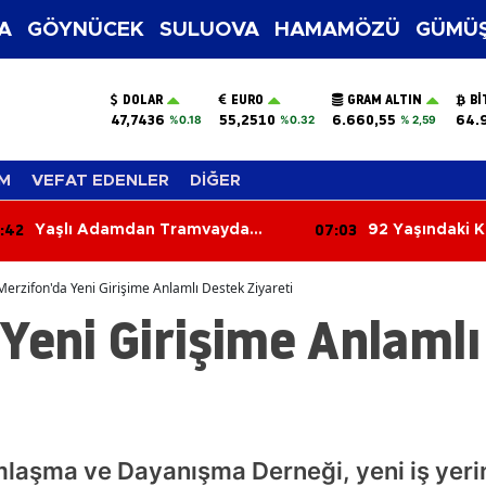
A
GÖYNÜCEK
SULUOVA
HAMAMÖZÜ
GÜMÜŞ
DOLAR
EURO
GRAM ALTIN
BI
47,7436
55,2510
6.660,55
64.
%0.18
%0.32
% 2,59
M
VEFAT EDENLER
DİĞER
:42
07:03
Yaşlı Adamdan Tramvayda
92 Yaşındaki K
Cinsel Taciz İddiası
Yanmış Halde 
Merzifon'da Yeni Girişime Anlamlı Destek Ziyareti
Yeni Girişime Anlaml
laşma ve Dayanışma Derneği, yeni iş yerin