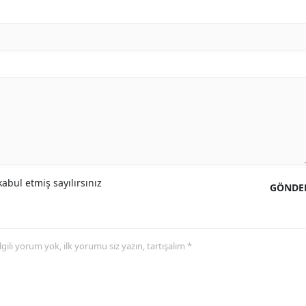
abul etmiş sayılırsınız
GÖNDE
 ilgili yorum yok, ilk yorumu siz yazın, tartışalım *