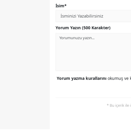
İsim*
Yorum Yazın (500 Karakter)
Yorum yazma kurallarını
okumuş ve k
* Bu içerik ile