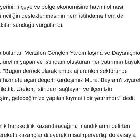
ş yerinin ilçeye ve bölge ekonomisine hayırlı olması
şimciliğin desteklenmesinin hem istihdama hem de
kılar sunduğu vurgulandı.
da bulunan Merzifon Gençleri Yardımlaşma ve Dayanışm
üretim yapan ve istihdam oluşturan her yatırımın büyük
ak, "Bugün dernek olarak ambalaj ürünleri sektöründe
ni hizmete açan değerli kardeşimiz Murat Bayram'ı ziyare
 ilettik. Üreten, istihdam sağlayan ve ilçemizin
im, geleceğimize yapılan kıymetli bir yatırımdır." dedi.
ik hareketlilik kazandıracağına inandıklarını belirten
eketli kazançlar dileyerek misafirperverliği dolayısıyla