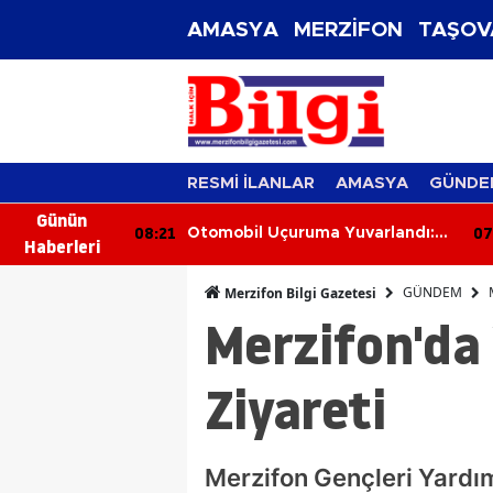
AMASYA
MERZİFON
TAŞOV
RESMİ İLANLAR
AMASYA
GÜNDE
Günün
08:21
07
Farkındalık
Otomobil Uçuruma Yuvarlandı:
Haberleri
Sürücü Ağır Yaralandı
GÜNDEM
Merzifon Bilgi Gazetesi
Merzifon'da 
Ziyareti
Merzifon Gençleri Yardım