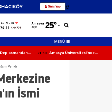
Giriş Yap
HACIKÖY
12
Adana
25
°
TCOIN USD
Amasya
Adıyaman
Açık
479,77
%-0.774
Afyonkarahisar
MENÜ
Ağrı
21:50
u Deplasmandan
Amasya Üniversitesi'nde
Amasya
nüyor
Teknoloji Heyecanı
Ankara
İsmi Verildi
 Merkezine
Antalya
Artvin
'ın İsmi
Aydın
Balıkesir