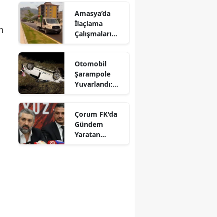
Amasya’da
Mersin
İlaçlama
n
İstanbul
Çalışmaları
Aralıksız
İzmir
Sürüyor
Otomobil
Kars
Şarampole
Yuvarlandı:
Kastamonu
Sürücü
Yaralandı
Kayseri
Çorum FK'da
Gündem
Kırklareli
Yaratan
Açıklamalar
Kırşehir
Kocaeli
Konya
Kütahya