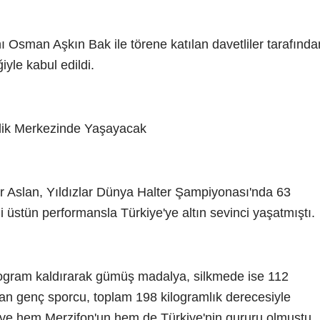
 Osman Aşkın Bak ile törene katılan davetliler tarafında
ğiyle kabul edildi.
ik Merkezinde Yaşayacak
ur Aslan, Yıldızlar Dünya Halter Şampiyonası'nda 63
i üstün performansla Türkiye'ye altın sevinci yaşatmıştı.
gram kaldırarak gümüş madalya, silkmede ise 112
nan genç sporcu, toplam 198 kilogramlık derecesiyle
e hem Merzifon'un hem de Türkiye'nin gururu olmuştu.