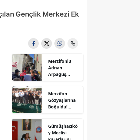
Bilecik
çılan Gençlik Merkezi Ek
Bingöl
Bitlis
Bolu
Burdur
Merzifonlu
Adnan
Bursa
Arpaguş
Çorum'da Feci
Çanakkale
Kazada
Merzifon
Hayatını
Çankırı
Gözyaşlarına
Kaybetti
Boğuldu!
Çorum
Sercan
Nevcanoğlu
Denizli
Gümüşhacıkö
Son
y Meclisi
Yolculuğuna
Diyarbakır
Kararlarını
Uğurlandı