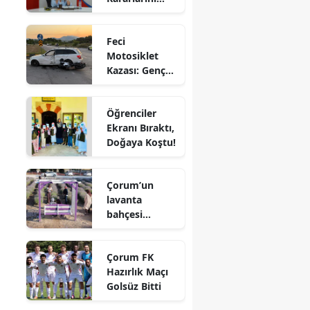
Aldı
Edirne
Feci
Elazığ
Motosiklet
Kazası: Genç
Erzincan
Sürücü
Hayatını
Erzurum
Öğrenciler
Kaybetti
Ekranı Bıraktı,
Eskişehir
Doğaya Koştu!
Gaziantep
Çorum’un
Giresun
lavanta
bahçesi
Gümüşhane
vatandaşların
gözdesi oldu
Hakkari
Çorum FK
Hazırlık Maçı
Hatay
Golsüz Bitti
Isparta