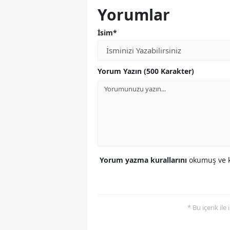
Yorumlar
İsim*
Yorum Yazın (500 Karakter)
Yorum yazma kurallarını
okumuş ve k
* Bu içerik ile