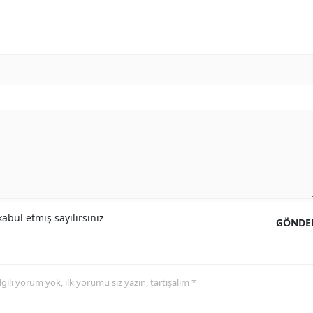
abul etmiş sayılırsınız
GÖNDE
 ilgili yorum yok, ilk yorumu siz yazın, tartışalım *