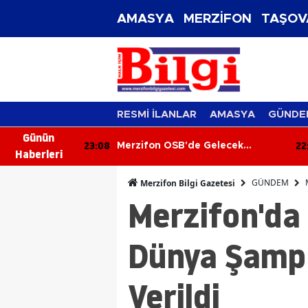
AMASYA
MERZİFON
TAŞOV
RESMİ İLANLAR
AMASYA
GÜNDE
Günün
23:08
22
ar Ekrandan
Merzifon OSB'de Gelecek
Haberleri
 Buluştu!
Konuşuldu
GÜNDEM
Merzifon Bilgi Gazetesi
Merzifon'da 
Dünya Şampi
Verildi