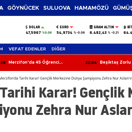
A
GÖYNÜCEK
SULUOVA
HAMAMÖZÜ
GÜMÜŞ
DOLAR
EURO
GRAM ALTIN
BI
47,5967
54,9734
6.482,43
64.
%0.06
%-0.08
% -0,21
M
VEFAT EDENLER
DİĞER
:29
22:04
Merzifon’da 45 Öğrenci
Beşiktaş Zorl
Bilgileriyle Yarıştı!
Galibiyetle Dö
Merzifon'da Tarihi Karar! Gençlik Merkezine Dünya Şampiyonu Zehra Nur Aslan'ın 
Tarihi Karar! Gençlik
yonu Zehra Nur Aslan