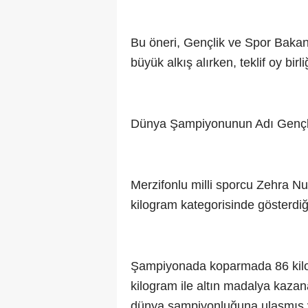
Bu öneri, Gençlik ve Spor Bakanı
büyük alkış alırken, teklif oy birli
Dünya Şampiyonunun Adı Gençl
Merzifonlu milli sporcu Zehra N
kilogram kategorisinde gösterdiğ
Şampiyonada koparmada 86 kilo
kilogram ile altın madalya kaza
dünya şampiyonluğuna ulaşmış v