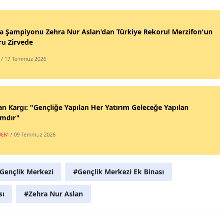
a Şampiyonu Zehra Nur Aslan'dan Türkiye Rekoru! Merzifon'un
ru Zirvede
/ 17 Temmuz 2026
n Kargı: "Gençliğe Yapılan Her Yatırım Geleceğe Yapılan
ımdır"
DEM
/ 09 Temmuz 2026
Gençlik Merkezi
#Gençlik Merkezi Ek Binası
sı
#Zehra Nur Aslan