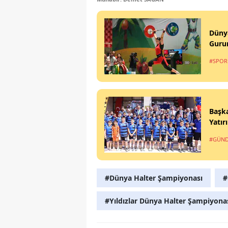
Düny
Guru
#SPOR
Başka
Yatır
#GÜN
#Dünya Halter Şampiyonası
#
#Yıldızlar Dünya Halter Şampiyona