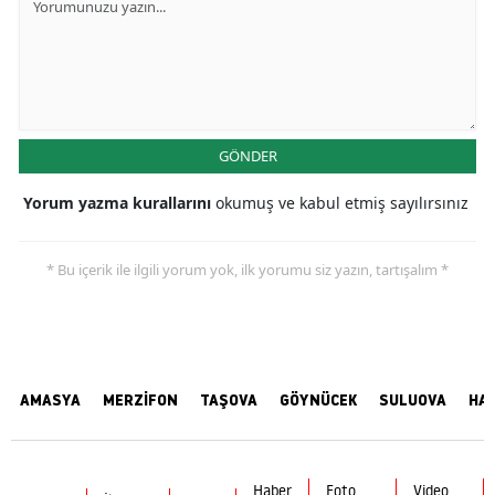
GÖNDER
Yorum yazma kurallarını
okumuş ve kabul etmiş sayılırsınız
* Bu içerik ile ilgili yorum yok, ilk yorumu siz yazın, tartışalım *
AMASYA
MERZİFON
TAŞOVA
GÖYNÜCEK
SULUOVA
HA
Haber
Foto
Video