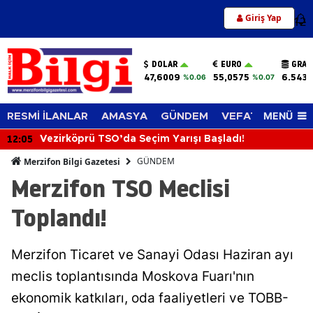
Giriş Yap
12
DOLAR
EURO
GRAM
47,6009
55,0575
6.543,
%0.06
%0.07
MENÜ
RESMİ İLANLAR
AMASYA
GÜNDEM
VEFAT EDENLER
12:05
Vezirköprü TSO’da Seçim Yarışı Başladı!
GÜNDEM
Merzifon Bilgi Gazetesi
Merzifon TSO Meclisi
Toplandı!
Merzifon Ticaret ve Sanayi Odası Haziran ayı
meclis toplantısında Moskova Fuarı'nın
ekonomik katkıları, oda faaliyetleri ve TOBB-