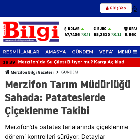
Giriş Yap
12
DOLAR
EURO
GRAM 
47,7436
55,2510
6.660,
%0.18
%0.32
MENÜ
RESMİ İLANLAR
AMASYA
GÜNDEM
VEFAT EDENLER
19:39
Merzifon’da Su Çilesi Bitiyor mu? Kargı Açıkladı
GÜNDEM
Merzifon Bilgi Gazetesi
Merzifon Tarım Müdürlüğü
Sahada: Patateslerde
Çiçeklenme Takibi
Merzifon’da patates tarlalarında çiçeklenme
dönemi kontrolleri sürüyor. Detaylar