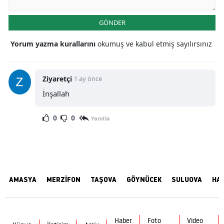
GÖNDER
Yorum yazma kurallarını
okumuş ve kabul etmiş sayılırsınız
Ziyaretçi
1 ay önce
İnşallah
0
0
Yanıtla
AMASYA
MERZİFON
TAŞOVA
GÖYNÜCEK
SULUOVA
HA
Haber
Foto
Video