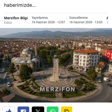
haberimizde...
Merzifon Bilgi
Am
Yayınlanma
Güncellenme
16 Haziran 2026 - 12:07
16 Haziran 2026 - 13:03
Editör
Mer