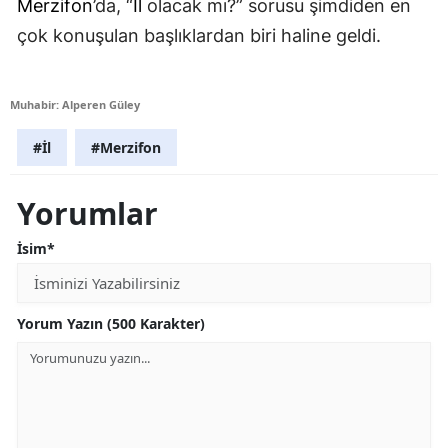
Merzifon
’da, “
İl
olacak mı?” sorusu şimdiden en
çok konuşulan başlıklardan biri haline geldi.
Muhabir: Alperen Güley
#İl
#Merzifon
Yorumlar
İsim*
Yorum Yazın (500 Karakter)