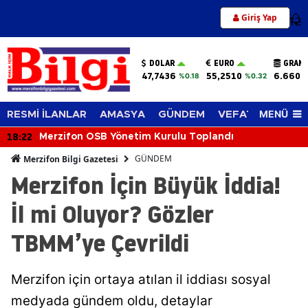
Giriş Yap
12
DOLAR
EURO
GRAM 
47,7436
55,2510
6.660,
%0.18
%0.32
MENÜ
RESMİ İLANLAR
AMASYA
GÜNDEM
VEFAT EDENLER
18:22
Merzifon OSB Yönetim Kurulu Toplandı
GÜNDEM
Merzifon Bilgi Gazetesi
Merzifon İçin Büyük İddia!
İl mi Oluyor? Gözler
TBMM’ye Çevrildi
Merzifon için ortaya atılan il iddiası sosyal
medyada gündem oldu, detaylar