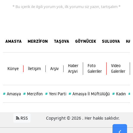
* Bu içerik ile ilgili yorum yok, ilk yorumu siz yazın, tartışalım *
AMASYA
MERZİFON
TAŞOVA
GÖYNÜCEK
SULUOVA
HA
Haber
Foto
Video
Künye
İletişim
Arşiv
Arşivi
Galeriler
Galeriler
#
#
#
#
#
#
Amasya
Merzifon
Yeni Parti
Amasya İl Müftülüğü
Kadın
RSS
Copyright © 2026 . Her hakkı saklıdır.