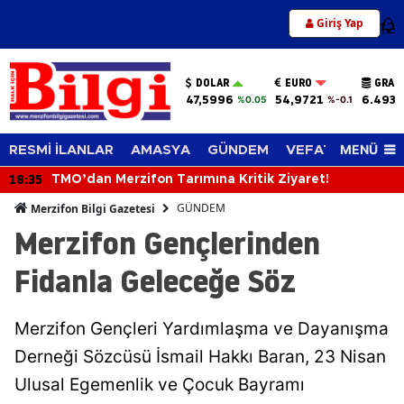
Giriş Yap
12
DOLAR
EURO
GRAM
47,5996
54,9721
6.493,
%0.05
%-0.1
MENÜ
RESMİ İLANLAR
AMASYA
GÜNDEM
VEFAT EDENLER
18:35
TMO’dan Merzifon Tarımına Kritik Ziyaret!
GÜNDEM
Merzifon Bilgi Gazetesi
Merzifon Gençlerinden
Fidanla Geleceğe Söz
Merzifon Gençleri Yardımlaşma ve Dayanışma
Derneği Sözcüsü İsmail Hakkı Baran, 23 Nisan
Ulusal Egemenlik ve Çocuk Bayramı