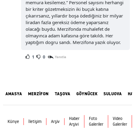
memura kesilemez.” Personel sayısını herhangi
bir kriter gözetmeksizin iki buçuk katına
çıkarırsanız, yıllardır boşa ödediğiniz bir milyar
liradan fazla gereksiz ödeme yaparsanız
olacağı buydu. Merzifonda muhalefet de
olmayınca adam kafasına göre takıldı. Her
yaptığım dogru sandı. Merzifona yazık oluyor.
1
0
Yanıtla
AMASYA
MERZİFON
TAŞOVA
GÖYNÜCEK
SULUOVA
HA
Haber
Foto
Video
Künye
İletişim
Arşiv
Arşivi
Galeriler
Galeriler