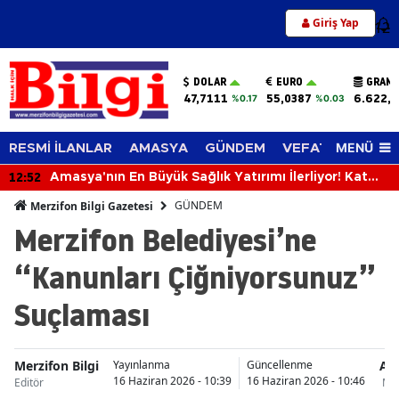
Giriş Yap
12
DOLAR
EURO
GRAM 
47,7111
55,0387
6.622,
%0.17
%0.03
MENÜ
RESMİ İLANLAR
AMASYA
GÜNDEM
VEFAT EDENLER
12:52
Amasya'nın En Büyük Sağlık Yatırımı İlerliyor! Kat
Planlaması Görüşüldü!
GÜNDEM
Merzifon Bilgi Gazetesi
Merzifon Belediyesi’ne
“Kanunları Çiğniyorsunuz”
Suçlaması
Merzifon Bilgi
Am
Yayınlanma
Güncellenme
16 Haziran 2026 - 10:39
16 Haziran 2026 - 10:46
Editör
Mer