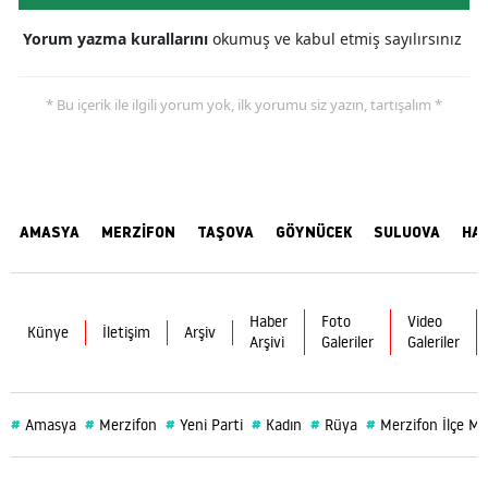
Yorum yazma kurallarını
okumuş ve kabul etmiş sayılırsınız
* Bu içerik ile ilgili yorum yok, ilk yorumu siz yazın, tartışalım *
AMASYA
MERZİFON
TAŞOVA
GÖYNÜCEK
SULUOVA
HA
Haber
Foto
Video
Künye
İletişim
Arşiv
Arşivi
Galeriler
Galeriler
#
#
#
#
#
#
Amasya
Merzifon
Yeni Parti
Kadın
Rüya
Merzifon İlçe M