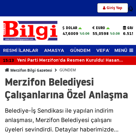
Giriş Yap
12
DOLAR
EURO
GRAM
47,6009
55,0598
6.515
%0.06
%0.08
MENÜ
RESMİ İLANLAR
AMASYA
GÜNDEM
VEFAT EDENLER
15:13
Yeni Parti Merzifon'da Resmen Kuruldu! Hasan
Caba'dan İlk Açıklama
GÜNDEM
Merzifon Bilgi Gazetesi
Merzifon Belediyesi
Çalışanlarına Özel Anlaşma
Belediye-İş Sendikası ile yapılan indirim
anlaşması, Merzifon Belediyesi çalışanı
üyeleri sevindirdi. Detaylar haberimizde…