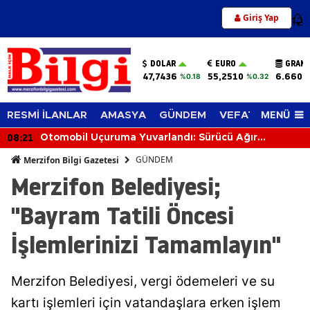
Giriş Yap
12
DOLAR
EURO
GRAM 
47,7436
55,2510
6.660,
%0.18
%0.32
MENÜ
RESMİ İLANLAR
AMASYA
GÜNDEM
VEFAT EDENLER
08:21
Otomobil Uçuruma Yuvarlandı: Sürücü Ağır
Yaralandı
GÜNDEM
Merzifon Bilgi Gazetesi
Merzifon Belediyesi;
"Bayram Tatili Öncesi
İşlemlerinizi Tamamlayın"
Merzifon Belediyesi, vergi ödemeleri ve su
kartı işlemleri için vatandaşlara erken işlem