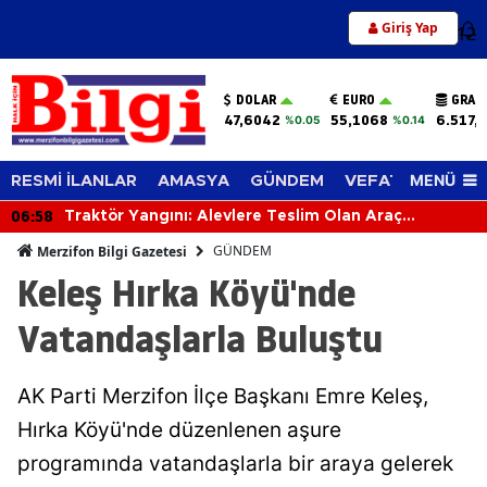
Giriş Yap
12
DOLAR
EURO
GRAM
47,6042
55,1068
6.517,
%0.05
%0.14
MENÜ
RESMİ İLANLAR
AMASYA
GÜNDEM
VEFAT EDENLER
06:58
Traktör Yangını: Alevlere Teslim Olan Araç
Kullanılamaz Hale Geldi
GÜNDEM
Merzifon Bilgi Gazetesi
Keleş Hırka Köyü'nde
Vatandaşlarla Buluştu
AK Parti Merzifon İlçe Başkanı Emre Keleş,
Hırka Köyü'nde düzenlenen aşure
programında vatandaşlarla bir araya gelerek