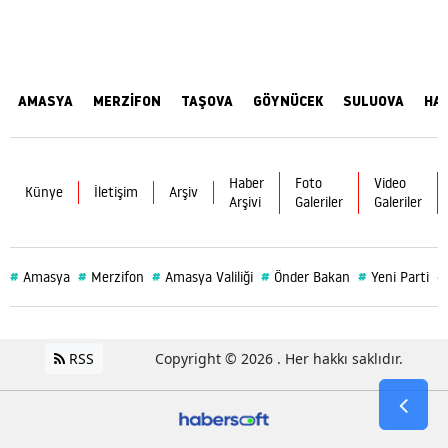
AMASYA
MERZİFON
TAŞOVA
GÖYNÜCEK
SULUOVA
HA
Haber
Foto
Video
Künye
İletişim
Arşiv
Arşivi
Galeriler
Galeriler
#
#
#
#
#
#
Amasya
Merzifon
Amasya Valiliği
Önder Bakan
Yeni Parti
RSS
Copyright © 2026 . Her hakkı saklıdır.