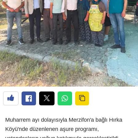
Muharrem ayı dolayısıyla Merzifon'a bağlı Hırka
Köyü'nde düzenlenen aşure programı,