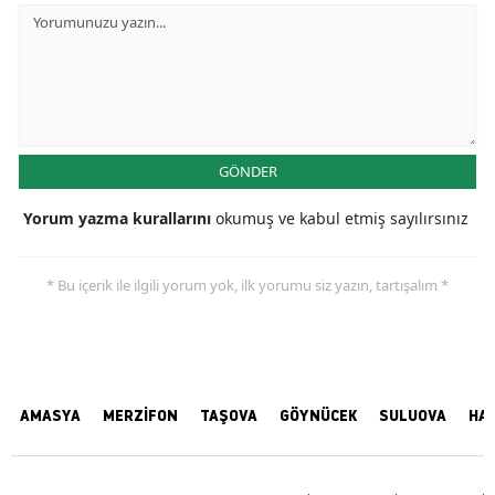
GÖNDER
Yorum yazma kurallarını
okumuş ve kabul etmiş sayılırsınız
* Bu içerik ile ilgili yorum yok, ilk yorumu siz yazın, tartışalım *
AMASYA
MERZİFON
TAŞOVA
GÖYNÜCEK
SULUOVA
HA