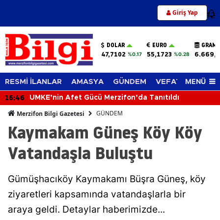
Giriş Yap
12
DOLAR
EURO
GRAM 
47,7102
55,1723
6.669,
%0.17
%0.28
MENÜ
RESMİ İLANLAR
AMASYA
GÜNDEM
VEFAT EDENLER
16:46
UMKE’nin Afet Gücü Merzifon’da Tanıtıldı
GÜNDEM
Merzifon Bilgi Gazetesi
Kaymakam Güneş Köy Köy
Vatandaşla Buluştu
Gümüşhacıköy Kaymakamı Büşra Güneş, köy
ziyaretleri kapsamında vatandaşlarla bir
araya geldi. Detaylar haberimizde...