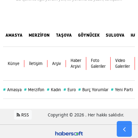
AMASYA
MERZİFON
TAŞOVA
GÖYNÜCEK
SULUOVA
HA
Haber
Foto
Video
Künye
İletişim
Arşiv
Arşivi
Galeriler
Galeriler
#
#
#
#
#
#
#
Amasya
Merzifon
Kadın
Euro
Burç Yorumlar
Yeni Parti
RSS
Copyright © 2026 . Her hakkı saklıdır.