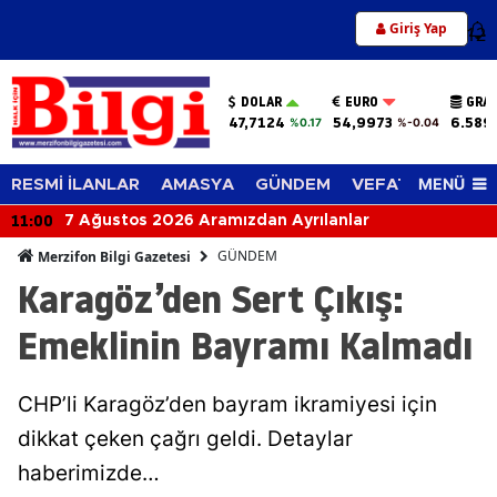
Giriş Yap
12
DOLAR
EURO
GRAM
47,7124
54,9973
6.589
%0.17
%-0.04
MENÜ
RESMİ İLANLAR
AMASYA
GÜNDEM
VEFAT EDENLER
11:00
7 Ağustos 2026 Aramızdan Ayrılanlar
GÜNDEM
Merzifon Bilgi Gazetesi
Karagöz’den Sert Çıkış:
Emeklinin Bayramı Kalmadı
CHP’li Karagöz’den bayram ikramiyesi için
dikkat çeken çağrı geldi. Detaylar
haberimizde…