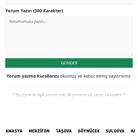
Yorum Yazın (500 Karakter)
GÖNDER
Yorum yazma kurallarını
okumuş ve kabul etmiş sayılırsınız
* Bu içerik ile ilgili yorum yok, ilk yorumu siz yazın, tartışalım *
AMASYA
MERZİFON
TAŞOVA
GÖYNÜCEK
SULUOVA
HA