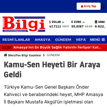
Giriş Yap
12
DOLAR
EURO
GRAM 
47,7111
55,0387
6.622,
%0.17
%0.03
MENÜ
RESMİ İLANLAR
AMASYA
GÜNDEM
VEFAT EDENLER
12:52
Amasya'nın En Büyük Sağlık Yatırımı İlerliyor! Kat
Planlaması Görüşüldü!
GÜNDEM
Merzifon Bilgi Gazetesi
Kamu-Sen Heyeti Bir Araya
Geldi
Türkiye Kamu-Sen Genel Başkanı Önder
Kahveci ve beraberindeki heyet, MHP Amasya
İl Başkanı Mustafa Akgül’ün işletmesi olan