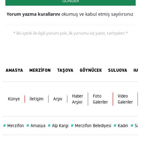
GÖNDER
Yorum yazma kurallarını
okumuş ve kabul etmiş sayılırsınız
* Bu içerik ile ilgili yorum yok, ilk yorumu siz yazın, tartışalım *
AMASYA
MERZİFON
TAŞOVA
GÖYNÜCEK
SULUOVA
HA
Haber
Foto
Video
Künye
İletişim
Arşiv
Arşivi
Galeriler
Galeriler
#
#
#
#
#
#
Merzifon
Amasya
Alp Kargı
Merzifon Belediyesi
Kadın
Sağ