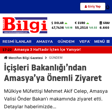
Giriş Yap
12
DOLAR
EURO
GRAM 
47,7436
55,2510
6.660,
%0.18
%0.32
MENÜ
RESMİ İLANLAR
AMASYA
GÜNDEM
VEFAT EDENLER
17:22
Amasya 3 Haftadır İçten İçe Yanıyor!
GÜNDEM
Merzifon Bilgi Gazetesi
İçişleri Bakanlığı’ndan
Amasya’ya Önemli Ziyaret
Mülkiye Müfettişi Mehmet Akif Celep, Amasya
Valisi Önder Bakan’ı makamında ziyaret etti.
Detaylar haberimizde...