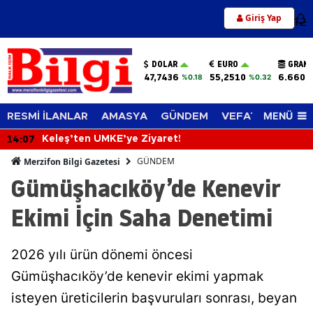
Giriş Yap
12
DOLAR
EURO
GRAM 
47,7436
55,2510
6.660,
%0.18
%0.32
MENÜ
RESMİ İLANLAR
AMASYA
GÜNDEM
VEFAT EDENLER
14:07
Keleş’ten UMKE’ye Ziyaret!
GÜNDEM
Merzifon Bilgi Gazetesi
Gümüşhacıköy’de Kenevir
Ekimi İçin Saha Denetimi
2026 yılı ürün dönemi öncesi
Gümüşhacıköy’de kenevir ekimi yapmak
isteyen üreticilerin başvuruları sonrası, beyan