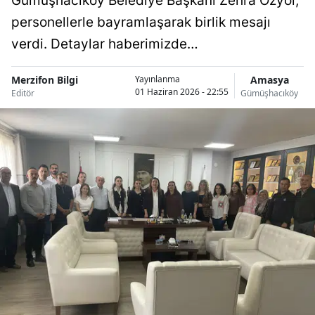
Gümüşhacıköy Belediye Başkanı Zehra Özyol,
personellerle bayramlaşarak birlik mesajı
verdi. Detaylar haberimizde…
Merzifon Bilgi
Amasya
Yayınlanma
01 Haziran 2026 - 22:55
Editör
Gümüşhacıköy