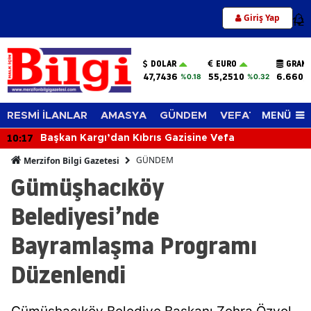
Giriş Yap
12
DOLAR
EURO
GRAM 
47,7436
55,2510
6.660,
%0.18
%0.32
MENÜ
RESMİ İLANLAR
AMASYA
GÜNDEM
VEFAT EDENLER
10:17
Başkan Kargı’dan Kıbrıs Gazisine Vefa
GÜNDEM
Merzifon Bilgi Gazetesi
Gümüşhacıköy
Belediyesi’nde
Bayramlaşma Programı
Düzenlendi