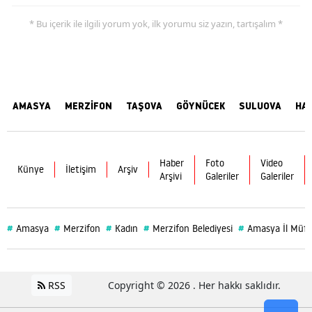
* Bu içerik ile ilgili yorum yok, ilk yorumu siz yazın, tartışalım *
AMASYA
MERZİFON
TAŞOVA
GÖYNÜCEK
SULUOVA
HA
Haber
Foto
Video
Künye
İletişim
Arşiv
Arşivi
Galeriler
Galeriler
#
#
#
#
#
Amasya
Merzifon
Kadın
Merzifon Belediyesi
Amasya İl Müft
RSS
Copyright © 2026 . Her hakkı saklıdır.