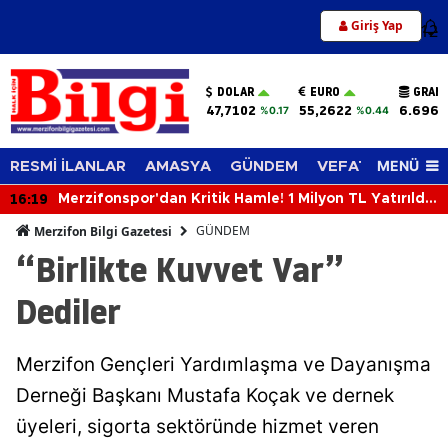
Giriş Yap
12
DOLAR
EURO
GRAM 
47,7102
55,2622
6.696,
%0.17
%0.44
MENÜ
RESMİ İLANLAR
AMASYA
GÜNDEM
VEFAT EDENLER
16:19
Merzifonspor'dan Kritik Hamle! 1 Milyon TL Yatırıldı,
Lig Başvurusu Tamamlandı
GÜNDEM
Merzifon Bilgi Gazetesi
“Birlikte Kuvvet Var”
Dediler
Merzifon Gençleri Yardımlaşma ve Dayanışma
Derneği Başkanı Mustafa Koçak ve dernek
üyeleri, sigorta sektöründe hizmet veren