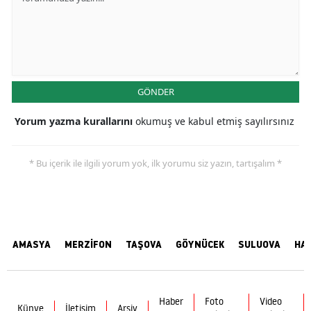
GÖNDER
Yorum yazma kurallarını
okumuş ve kabul etmiş sayılırsınız
* Bu içerik ile ilgili yorum yok, ilk yorumu siz yazın, tartışalım *
AMASYA
MERZİFON
TAŞOVA
GÖYNÜCEK
SULUOVA
HA
Haber
Foto
Video
Künye
İletişim
Arşiv