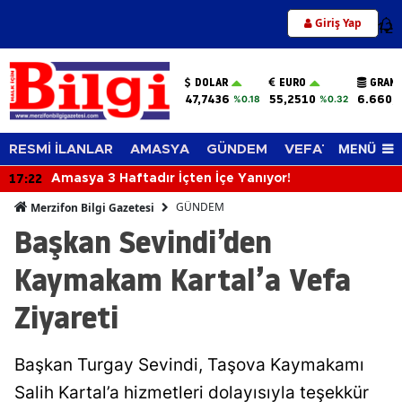
Giriş Yap
12
DOLAR
EURO
GRAM 
47,7436
55,2510
6.660,
%0.18
%0.32
MENÜ
RESMİ İLANLAR
AMASYA
GÜNDEM
VEFAT EDENLER
17:22
Amasya 3 Haftadır İçten İçe Yanıyor!
GÜNDEM
Merzifon Bilgi Gazetesi
Başkan Sevindi’den
Kaymakam Kartal’a Vefa
Ziyareti
Başkan Turgay Sevindi, Taşova Kaymakamı
Salih Kartal’a hizmetleri dolayısıyla teşekkür