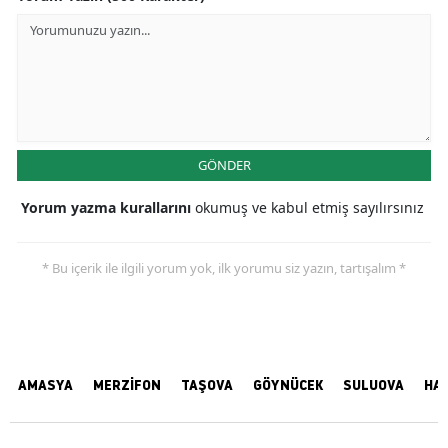
GÖNDER
Yorum yazma kurallarını
okumuş ve kabul etmiş sayılırsınız
* Bu içerik ile ilgili yorum yok, ilk yorumu siz yazın, tartışalım *
AMASYA
MERZİFON
TAŞOVA
GÖYNÜCEK
SULUOVA
HA