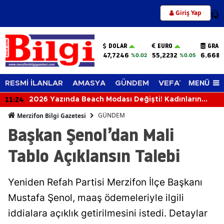
Giriş Yap
12
DOLAR
EURO
GRAM
47,7246
55,2232
6.668,
%0.02
%0.05
MENÜ
RESMİ İLANLAR
AMASYA
GÜNDEM
VEFAT EDENLER
11:24
2026 Yazında Beach Modası Değişti! Kadınların
Plajlarda Tercih Ettiği Trendler Belli Oldu
GÜNDEM
Merzifon Bilgi Gazetesi
Başkan Şenol’dan Mali
Tablo Açıklansın Talebi
Yeniden Refah Partisi Merzifon İlçe Başkanı
Mustafa Şenol, maaş ödemeleriyle ilgili
iddialara açıklık getirilmesini istedi. Detaylar