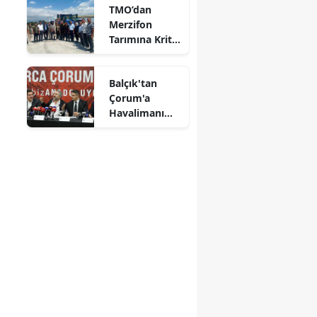
TMO’dan
Alındı
Mersin
Merzifon
Tarımına Kritik
İstanbul
Ziyaret!
İzmir
Balçık'tan
Çorum'a
Kars
Havalimanı
Müjdesi:
Kastamonu
"Çalışmalara
Başladık"
Kayseri
Kırklareli
Kırşehir
Kocaeli
Konya
Kütahya