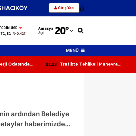
Giriş Yap
HACIKÖY
12
Adana
20
°
TCOIN USD
Amasya
Adıyaman
Açık
371,81
%-0.427
Afyonkarahisar
MENÜ
Ağrı
02:23
erji Odasında
Trafikte Tehlikeli Manevra
Amasya
atıya Sıçradı
Kamerada: Kaza Kıl Payı Önledi
Ankara
Antalya
Artvin
inin ardından Belediye
Aydın
. Detaylar haberimizde…
Balıkesir