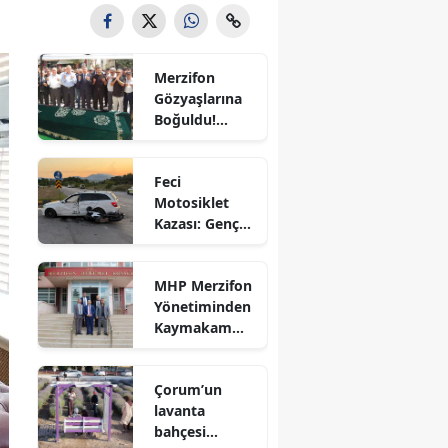
Bilecik
Bingöl
Merzifon
Gözyaşlarına
Bitlis
Boğuldu!
Sercan
Bolu
Nevcanoğlu
Feci
Son
Burdur
Motosiklet
Yolculuğuna
Kazası: Genç
Uğurlandı
Bursa
Sürücü
Hayatını
Çanakkale
MHP Merzifon
Kaybetti
Yönetiminden
Çankırı
Kaymakam
Ahmet
Çorum
Karaaslan'a
Çorum’un
Ziyaret
Denizli
lavanta
bahçesi
Diyarbakır