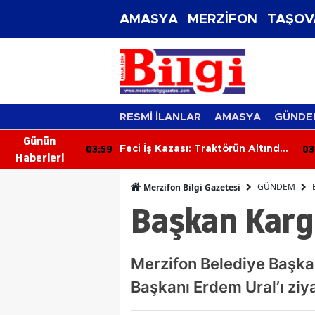
AMASYA
MERZİFON
TAŞOV
RESMİ İLANLAR
AMASYA
GÜNDE
Günün
03:59
03
: 1 Kişi
Feci İş Kazası: Traktörün Altında
Haberleri
Kalan Orman İşçisi Hayatını
Kaybetti
GÜNDEM
Merzifon Bilgi Gazetesi
Başkan Kargı
Merzifon Belediye Başkan
Başkanı Erdem Ural’ı ziya