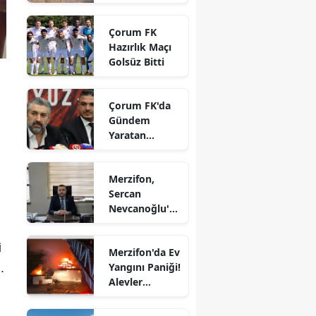
vatandaşların
Edirne
gözdesi oldu
Çorum FK
Elazığ
Hazırlık Maçı
Golsüz Bitti
Erzincan
Erzurum
Çorum FK'da
Gündem
Eskişehir
Yaratan
Açıklamalar
Gaziantep
Merzifon,
Giresun
Sercan
Nevcanoğlu'n
Gümüşhane
u Son
Yolculuğuna
i
Hakkari
Merzifon'da Ev
Uğurluyor
Yangını Paniği!
.
Hatay
Alevler
Büyümeden
Isparta
Kontrol Altına