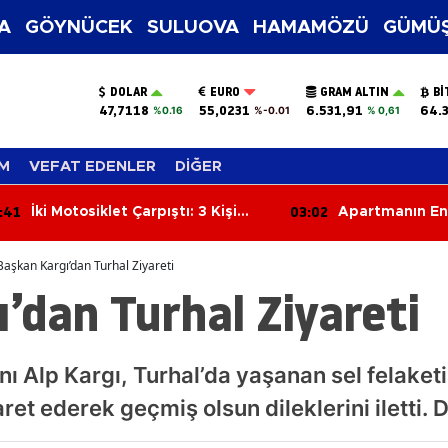
A
GÖYNÜCEK
SULUOVA
HAMAMÖZÜ
GÜMÜŞ
DOLAR
EURO
GRAM ALTIN
BI
47,7118
55,0231
6.531,91
64.
%0.16
%-0.01
% 0,61
M
VEFAT EDENLER
DİĞER
:41
03:02
İki Motosiklet Çarpıştı: 3 Kişi
Apartmanın En
Yaralandı
Çıkan Yangın Ç
Başkan Kargı’dan Turhal Ziyareti
’dan Turhal Ziyareti
ı Alp Kargı, Turhal’da yaşanan sel felaket
ret ederek geçmiş olsun dileklerini iletti