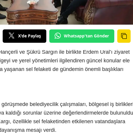
X'de Paylaş
Whatsapp'tan Gönder
nçerli ve Şükrü Sargın ile birlikte Erdem Ural’ı ziyaret
ölgeyi ve yerel yönetimleri ilgilendiren güncel konular ele
a yaşanan sel felaketi de gündemin önemli başlıkları
örüşmede belediyecilik çalışmaları, bölgesel iş birlikler
ıya kaldığı sorunlar üzerine değerlendirmelerde bulunuldu
rgı, özellikle sel felaketinden etkilenen vatandaşlara
k dayanışma mesajı verdi.