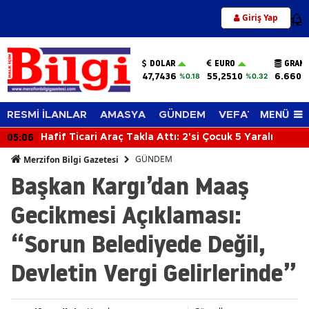
Giriş Yap
12
DOLAR
EURO
GRAM 
47,7436
55,2510
6.660,
%0.18
%0.32
MENÜ
RESMİ İLANLAR
AMASYA
GÜNDEM
VEFAT EDENLER
05:06
Hafif Ticari Araç Takla Attı: 2'si Çocuk 5 Yaralı
GÜNDEM
Merzifon Bilgi Gazetesi
Başkan Kargı’dan Maaş
Gecikmesi Açıklaması:
“Sorun Belediyede Değil,
Devletin Vergi Gelirlerinde”