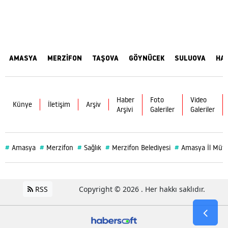
AMASYA
MERZİFON
TAŞOVA
GÖYNÜCEK
SULUOVA
HA
Haber
Foto
Video
Künye
İletişim
Arşiv
Arşivi
Galeriler
Galeriler
#
#
#
#
#
Amasya
Merzifon
Sağlık
Merzifon Belediyesi
Amasya İl Müf
RSS
Copyright © 2026 . Her hakkı saklıdır.