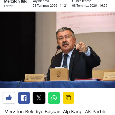
Merzifon Bilgi
A
Yayınlanma
Güncellenme
08 Temmuz 2026 - 14:21
08 Temmuz 2026 - 16:59
Editör
M
Merzifon
Belediye Başkanı
Alp Kargı
, AK Partili