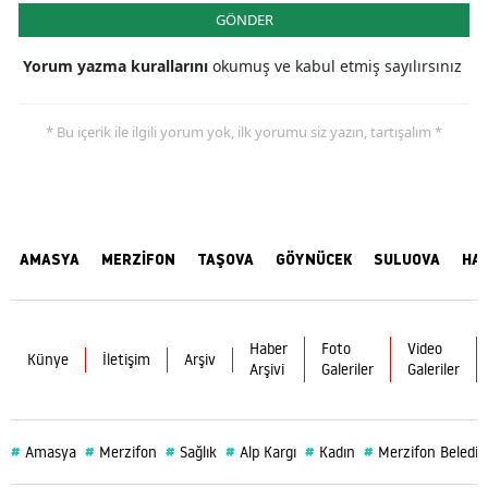
GÖNDER
Yorum yazma kurallarını
okumuş ve kabul etmiş sayılırsınız
* Bu içerik ile ilgili yorum yok, ilk yorumu siz yazın, tartışalım *
AMASYA
MERZİFON
TAŞOVA
GÖYNÜCEK
SULUOVA
HA
Haber
Foto
Video
Künye
İletişim
Arşiv
Arşivi
Galeriler
Galeriler
#
#
#
#
#
#
Amasya
Merzifon
Sağlık
Alp Kargı
Kadın
Merzifon Belediy