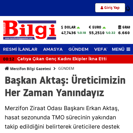
Giriş Yap
12
DOLAR
EURO
GRAM 
47,7436
55,2510
6.660,
%0.18
%0.32
MENÜ
RESMİ İLANLAR
AMASYA
GÜNDEM
VEFAT EDENLER
00:12
Çatıya Çıkan Genç Kadını Ekipler İkna Etti
GÜNDEM
Merzifon Bilgi Gazetesi
Başkan Aktaş: Üreticimizin
Her Zaman Yanındayız
Merzifon Ziraat Odası Başkanı Erkan Aktaş,
hasat sezonunda TMO sürecinin yakından
takip edildiğini belirterek üreticilere destek