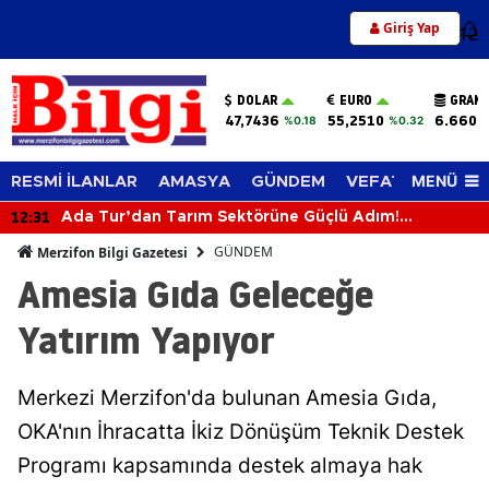
Giriş Yap
12
DOLAR
EURO
GRAM 
47,7436
55,2510
6.660,
%0.18
%0.32
MENÜ
RESMİ İLANLAR
AMASYA
GÜNDEM
VEFAT EDENLER
12:31
Ada Tur’dan Tarım Sektörüne Güçlü Adım!
Biçerdöverle Hasat Sahasına İndi
GÜNDEM
Merzifon Bilgi Gazetesi
Amesia Gıda Geleceğe
Yatırım Yapıyor
Merkezi Merzifon'da bulunan Amesia Gıda,
OKA'nın İhracatta İkiz Dönüşüm Teknik Destek
Programı kapsamında destek almaya hak