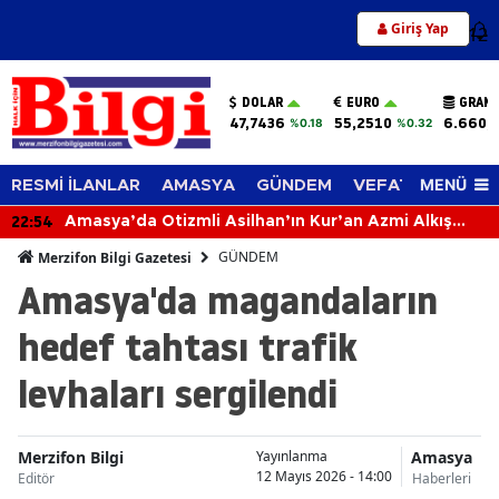
Giriş Yap
12
DOLAR
EURO
GRAM 
47,7436
55,2510
6.660,
%0.18
%0.32
MENÜ
RESMİ İLANLAR
AMASYA
GÜNDEM
VEFAT EDENLER
22:54
Amasya’da Otizmli Asilhan’ın Kur’an Azmi Alkış
Topladı!
GÜNDEM
Merzifon Bilgi Gazetesi
Amasya'da magandaların
hedef tahtası trafik
levhaları sergilendi
Merzifon Bilgi
Amasya
Yayınlanma
12 Mayıs 2026 - 14:00
Editör
Haberleri