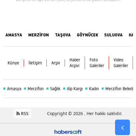
AMASYA
MERZİFON
TAŞOVA
GÖYNÜCEK
SULUOVA
HA
Haber
Foto
Video
Künye
İletişim
Arşiv
Arşivi
Galeriler
Galeriler
#
#
#
#
#
#
Amasya
Merzifon
Sağlık
Alp Kargı
Kadın
Merzifon Belediy
RSS
Copyright © 2026 . Her hakkı saklıdır.