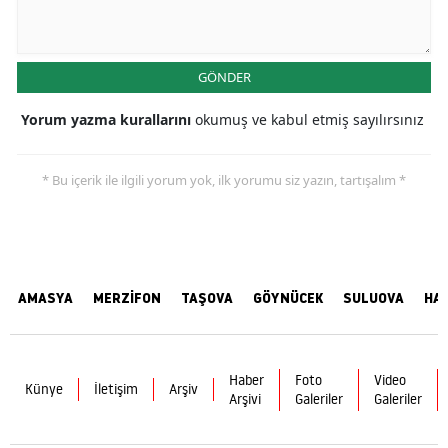
GÖNDER
Yorum yazma kurallarını
okumuş ve kabul etmiş sayılırsınız
* Bu içerik ile ilgili yorum yok, ilk yorumu siz yazın, tartışalım *
AMASYA
MERZİFON
TAŞOVA
GÖYNÜCEK
SULUOVA
HA
Haber
Foto
Video
Künye
İletişim
Arşiv
Arşivi
Galeriler
Galeriler