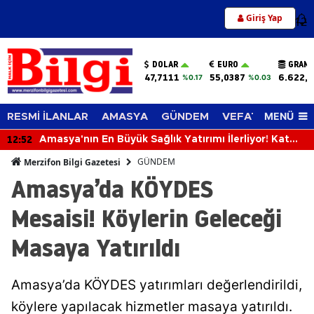
Giriş Yap
12
DOLAR
EURO
GRAM 
47,7111
55,0387
6.622,
%0.17
%0.03
MENÜ
RESMİ İLANLAR
AMASYA
GÜNDEM
VEFAT EDENLER
12:52
Amasya'nın En Büyük Sağlık Yatırımı İlerliyor! Kat
Planlaması Görüşüldü!
GÜNDEM
Merzifon Bilgi Gazetesi
Amasya’da KÖYDES
Mesaisi! Köylerin Geleceği
Masaya Yatırıldı
Amasya’da KÖYDES yatırımları değerlendirildi,
köylere yapılacak hizmetler masaya yatırıldı.