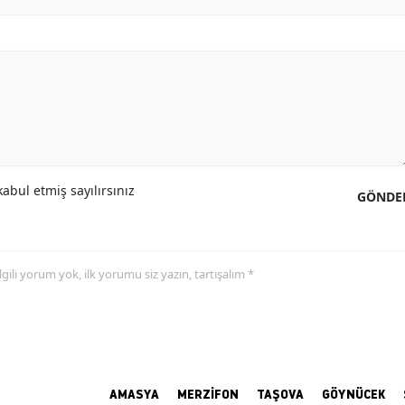
abul etmiş sayılırsınız
GÖNDE
 ilgili yorum yok, ilk yorumu siz yazın, tartışalım *
AMASYA
MERZİFON
TAŞOVA
GÖYNÜCEK