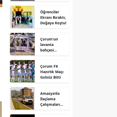
Sürücü
Edirne
Hayatını
Öğrenciler
Kaybetti
Elazığ
Ekranı Bıraktı,
Doğaya Koştu!
Erzincan
Erzurum
Çorum’un
lavanta
Eskişehir
bahçesi
vatandaşların
Gaziantep
gözdesi oldu
Çorum FK
Giresun
Hazırlık Maçı
Golsüz Bitti
Gümüşhane
Hakkari
Amasya’da
İlaçlama
Hatay
Çalışmaları
Aralıksız
Isparta
Sürüyor