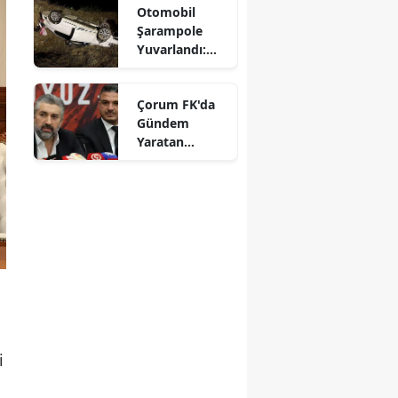
Otomobil
Mersin
Şarampole
Yuvarlandı:
İstanbul
Sürücü
Yaralandı
İzmir
Çorum FK'da
Gündem
Kars
Yaratan
Açıklamalar
Kastamonu
Kayseri
Kırklareli
Kırşehir
Kocaeli
Konya
i
Kütahya