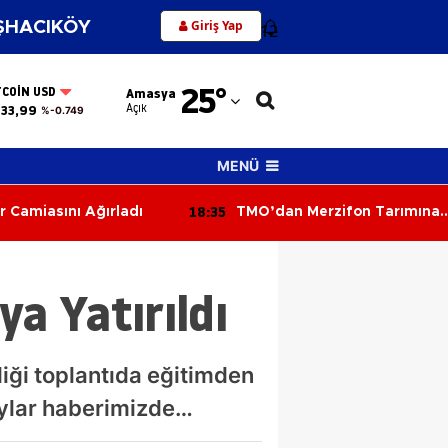
Giriş Yap
HACIKÖY
12
Adana
25
°
TCOIN USD
Amasya
Adıyaman
Açık
33,99
%-0.749
Afyonkarahisar
MENÜ
Ağrı
18:35
iasını Ağırladı
TMO’dan Merzifon Tarımına
Amasya
Kritik Ziyaret!
Ankara
a Yatırıldı
Antalya
Artvin
iği toplantıda eğitimden
Aydın
taylar haberimizde…
Balıkesir