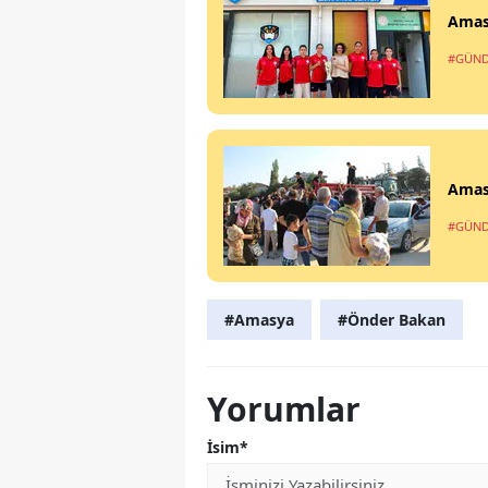
Amas
#GÜN
Amasy
#GÜN
#Amasya
#Önder Bakan
Yorumlar
İsim*