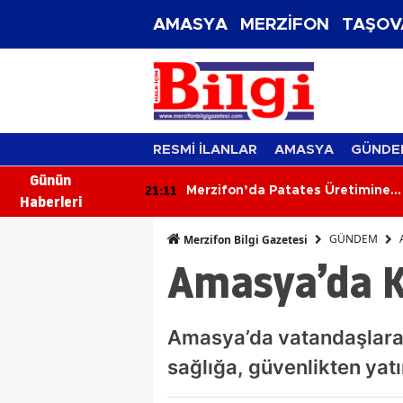
AMASYA
MERZİFON
TAŞOV
RESMİ İLANLAR
AMASYA
GÜNDE
Günün
21:11
20
si'nde
Merzifon’da Patates Üretimine
Haberleri
Sıkı Denetim
GÜNDEM
Merzifon Bilgi Gazetesi
Amasya’da K
Amasya’da vatandaşlara 
sağlığa, güvenlikten yat