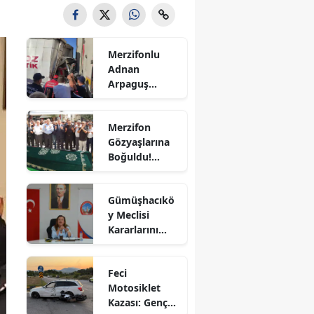
Bilecik
Bingöl
Merzifonlu
Adnan
Bitlis
Arpaguş
Çorum'da Feci
Bolu
Kazada
Merzifon
Hayatını
Burdur
Gözyaşlarına
Kaybetti
Boğuldu!
Bursa
Sercan
Nevcanoğlu
Çanakkale
Gümüşhacıkö
Son
y Meclisi
Yolculuğuna
Çankırı
Kararlarını
Uğurlandı
Aldı
Çorum
Feci
Denizli
Motosiklet
Kazası: Genç
Diyarbakır