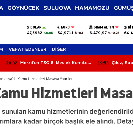
A
GÖYNÜCEK
SULUOVA
HAMAMÖZÜ
GÜMÜŞ
DOLAR
EURO
GRAM ALTIN
BI
47,5982
54,9711
6.479,97
64.4
%0.05
%-0.11
% -0,25
M
VEFAT EDENLER
DİĞER
:32
19:53
Merzifon TSO 8. Meslek Komitesi
Çilez, Spor Cam
Toplandı: Sektörün Sorunları
Masaya Yatırıldı
Amasya’da Kamu Hizmetleri Masaya Yatırıldı
amu Hizmetleri Masay
sunulan kamu hizmetlerinin değerlendirild
ırımlara kadar birçok başlık ele alındı. De