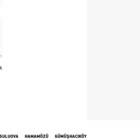
Yozgat
Zonguldak
Aksaray
Bayburt
Karaman
R
Kırıkkale
Batman
Şırnak
Bartın
Ardahan
SULUOVA
HAMAMÖZÜ
GÜMÜŞHACIKÖY
Iğdır