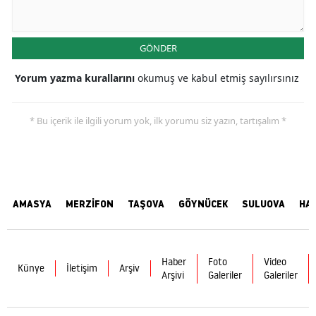
GÖNDER
Yorum yazma kurallarını
okumuş ve kabul etmiş sayılırsınız
* Bu içerik ile ilgili yorum yok, ilk yorumu siz yazın, tartışalım *
AMASYA
MERZİFON
TAŞOVA
GÖYNÜCEK
SULUOVA
HA
Haber
Foto
Video
Künye
İletişim
Arşiv
Arşivi
Galeriler
Galeriler