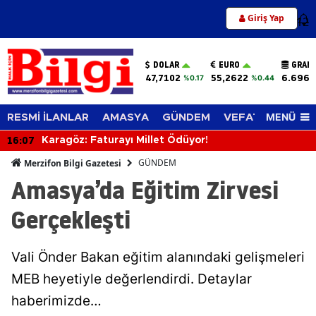
Giriş Yap
12
DOLAR
EURO
GRAM 
47,7102
55,2622
6.696,
%0.17
%0.44
MENÜ
RESMİ İLANLAR
AMASYA
GÜNDEM
VEFAT EDENLER
16:07
Karagöz: Faturayı Millet Ödüyor!
GÜNDEM
Merzifon Bilgi Gazetesi
Amasya’da Eğitim Zirvesi
Gerçekleşti
Vali Önder Bakan eğitim alanındaki gelişmeleri
MEB heyetiyle değerlendirdi. Detaylar
haberimizde…