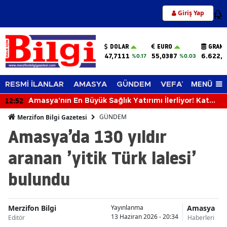
Giriş Yap
12
DOLAR
EURO
GRAM 
47,7111
55,0387
6.622,
%0.17
%0.03
MENÜ
RESMİ İLANLAR
AMASYA
GÜNDEM
VEFAT EDENLER
12:13
Merzifonspor'dan Transfer Şov!
GÜNDEM
Merzifon Bilgi Gazetesi
Amasya’da 130 yıldır
aranan ’yitik Türk lalesi’
bulundu
Merzifon Bilgi
Amasya
Yayınlanma
13 Haziran 2026 - 20:34
Editör
Haberleri