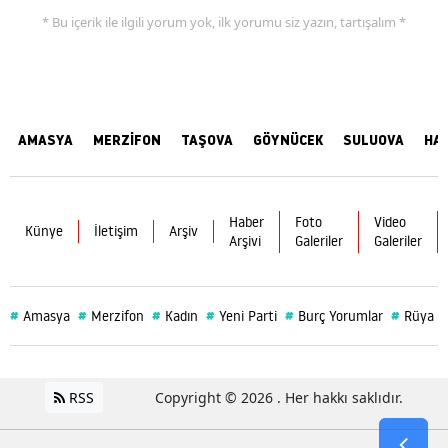
* Bu içerik ile ilgili yorum yok, ilk yorumu siz yazın, tartışalım *
AMASYA
MERZİFON
TAŞOVA
GÖYNÜCEK
SULUOVA
HA
Haber
Foto
Video
Künye
İletişim
Arşiv
Arşivi
Galeriler
Galeriler
#
#
#
#
#
#
Amasya
Merzifon
Kadın
Yeni Parti
Burç Yorumlar
Rüya
RSS
Copyright © 2026 . Her hakkı saklıdır.