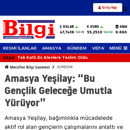
Giriş Yap
12
DOLAR
EURO
GRAM 
47,7436
55,2510
6.660,
%0.18
%0.32
MENÜ
RESMİ İLANLAR
AMASYA
GÜNDEM
VEFAT EDENLER
03:48
Tek Katlı Ev Alevlere Teslim Oldu
GÜNDEM
Merzifon Bilgi Gazetesi
Amasya Yeşilay: “Bu
Gençlik Geleceğe Umutla
Yürüyor”
Amasya Yeşilay, bağımlılıkla mücadelede
aktif rol alan gençlerin çalışmalarını anlattı ve