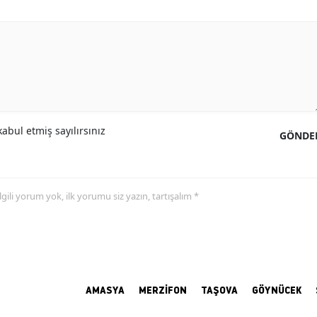
abul etmiş sayılırsınız
GÖNDE
 ilgili yorum yok, ilk yorumu siz yazın, tartışalım *
AMASYA
MERZİFON
TAŞOVA
GÖYNÜCEK