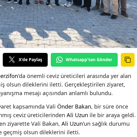
X'de Paylaş
Whatsapp'tan Gönder
erzifon
'da önemli ceviz üreticileri arasında yer alan
ş olsun dileklerini iletti. Gerçekleştirilen ziyaret,
dayanışma mesajı açısından anlamlı bulundu.
ziyaret kapsamında Vali
Önder Bakan
, bir süre önce
ınmış ceviz üreticilerinden
Ali Uzun
ile bir araya geldi.
n ziyarette Vali Bakan,
Ali Uzun
'un sağlık durumu
 geçmiş olsun dileklerini iletti.