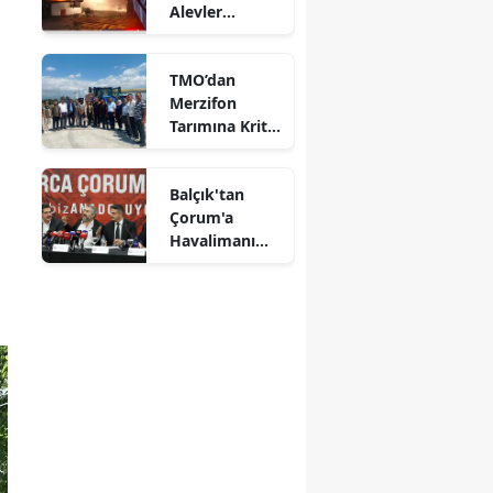
Alevler
Mersin
Büyümeden
Kontrol Altına
İstanbul
TMO’dan
Alındı
Merzifon
İzmir
Tarımına Kritik
Ziyaret!
Kars
Balçık'tan
Kastamonu
Çorum'a
Havalimanı
Kayseri
Müjdesi:
"Çalışmalara
Kırklareli
Başladık"
Kırşehir
Kocaeli
Konya
Kütahya