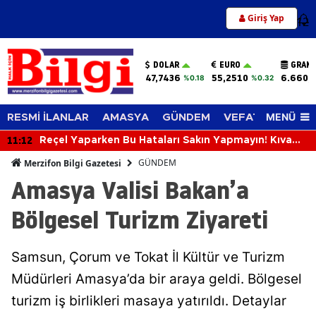
Giriş Yap
12
DOLAR
EURO
GRAM 
47,7436
55,2510
6.660,
%0.18
%0.32
MENÜ
RESMİ İLANLAR
AMASYA
GÜNDEM
VEFAT EDENLER
11:12
Reçel Yaparken Bu Hataları Sakın Yapmayın! Kıvamı
ve Lezzeti Tutturmanın Püf Noktaları
GÜNDEM
Merzifon Bilgi Gazetesi
Amasya Valisi Bakan’a
Bölgesel Turizm Ziyareti
Samsun, Çorum ve Tokat İl Kültür ve Turizm
Müdürleri Amasya’da bir araya geldi. Bölgesel
turizm iş birlikleri masaya yatırıldı. Detaylar