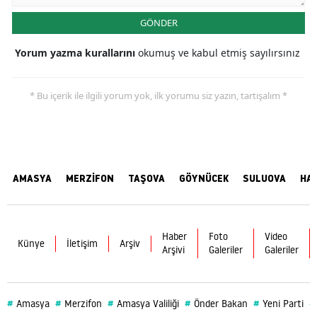
GÖNDER
Yorum yazma kurallarını
okumuş ve kabul etmiş sayılırsınız
* Bu içerik ile ilgili yorum yok, ilk yorumu siz yazın, tartışalım *
AMASYA
MERZİFON
TAŞOVA
GÖYNÜCEK
SULUOVA
HA
Haber
Foto
Video
Künye
İletişim
Arşiv
Arşivi
Galeriler
Galeriler
#
#
#
#
#
#
Amasya
Merzifon
Amasya Valiliği
Önder Bakan
Yeni Parti