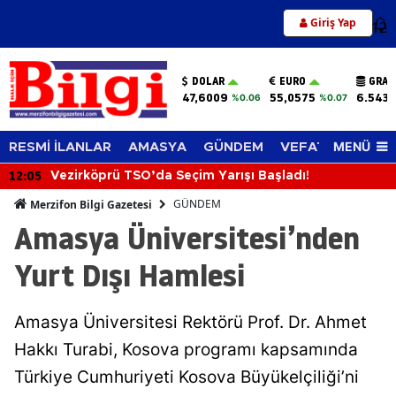
Giriş Yap
12
DOLAR
EURO
GRAM
47,6009
55,0575
6.543,
%0.06
%0.07
MENÜ
RESMİ İLANLAR
AMASYA
GÜNDEM
VEFAT EDENLER
12:05
Vezirköprü TSO’da Seçim Yarışı Başladı!
GÜNDEM
Merzifon Bilgi Gazetesi
Amasya Üniversitesi’nden
Yurt Dışı Hamlesi
Amasya Üniversitesi Rektörü Prof. Dr. Ahmet
Hakkı Turabi, Kosova programı kapsamında
Türkiye Cumhuriyeti Kosova Büyükelçiliği’ni