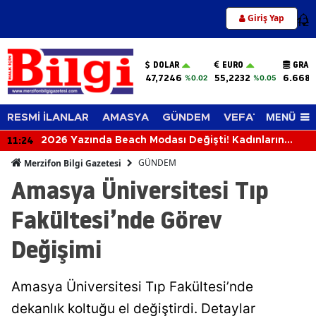
Giriş Yap
12
DOLAR
EURO
GRAM
47,7246
55,2232
6.668,
%0.02
%0.05
MENÜ
RESMİ İLANLAR
AMASYA
GÜNDEM
VEFAT EDENLER
11:24
2026 Yazında Beach Modası Değişti! Kadınların
Plajlarda Tercih Ettiği Trendler Belli Oldu
GÜNDEM
Merzifon Bilgi Gazetesi
Amasya Üniversitesi Tıp
Fakültesi’nde Görev
Değişimi
Amasya Üniversitesi Tıp Fakültesi’nde
dekanlık koltuğu el değiştirdi. Detaylar