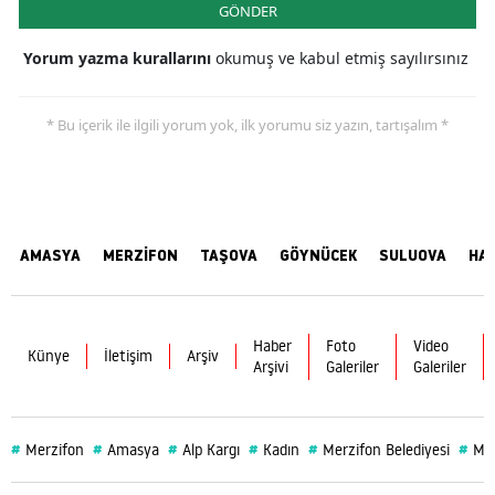
GÖNDER
Yorum yazma kurallarını
okumuş ve kabul etmiş sayılırsınız
* Bu içerik ile ilgili yorum yok, ilk yorumu siz yazın, tartışalım *
AMASYA
MERZİFON
TAŞOVA
GÖYNÜCEK
SULUOVA
HA
Haber
Foto
Video
Künye
İletişim
Arşiv
Arşivi
Galeriler
Galeriler
#
#
#
#
#
#
Merzifon
Amasya
Alp Kargı
Kadın
Merzifon Belediyesi
Mer