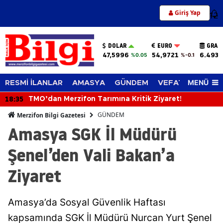
Giriş Yap
12
DOLAR
EURO
GRAM
47,5996
54,9721
6.493,
%0.05
%-0.1
MENÜ
RESMİ İLANLAR
AMASYA
GÜNDEM
VEFAT EDENLER
18:35
TMO’dan Merzifon Tarımına Kritik Ziyaret!
GÜNDEM
Merzifon Bilgi Gazetesi
Amasya SGK İl Müdürü
Şenel’den Vali Bakan’a
Ziyaret
Amasya’da Sosyal Güvenlik Haftası
kapsamında SGK İl Müdürü Nurcan Yurt Şenel