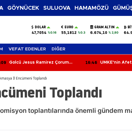
A
GÖYNÜCEK
SULUOVA
HAMAMÖZÜ
GÜMÜŞ
DOLAR
EURO
GRAM ALTIN
BI
47,7054
55,1812
6.674,10
64.
%0.16
%0.3
% 2,80
M
VEFAT EDENLER
DİĞER
:09
16:46
Golcü Jesus Ramirez Çorum
UMKE’nin Afet
FK’da! Transferde Mutlu Son
Merzifon’da Ta
Amasya İl Encümeni Toplandı
ncümeni Toplandı
omisyon toplantılarında önemli gündem ma