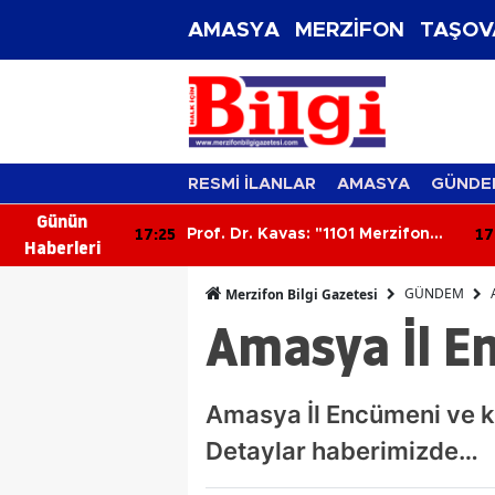
AMASYA
MERZİFON
TAŞOV
RESMİ İLANLAR
AMASYA
GÜNDE
Günün
17:25
17
ektörlerin
Prof. Dr. Kavas: "1101 Merzifon
Haberleri
tırıldı
Muharebesi Anadolu’nun
tapusudur"
GÜNDEM
Merzifon Bilgi Gazetesi
Amasya İl E
Amasya İl Encümeni ve k
Detaylar haberimizde…