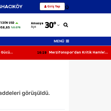
Giriş Yap
HACIKÖY
12
Adana
30
°
TCOIN USD
Amasya
Adıyaman
Açık
958,65
%0.076
Afyonkarahisar
MENÜ
Ağrı
16:19
 Gücü
Merzifonspor'dan Kritik Hamle! 1
Amasya
nıtıldı
Milyon TL Yatırıldı, Lig
Başvurusu Tamamlandı
Ankara
Antalya
Artvin
ddeleri görüşüldü.
Aydın
Balıkesir