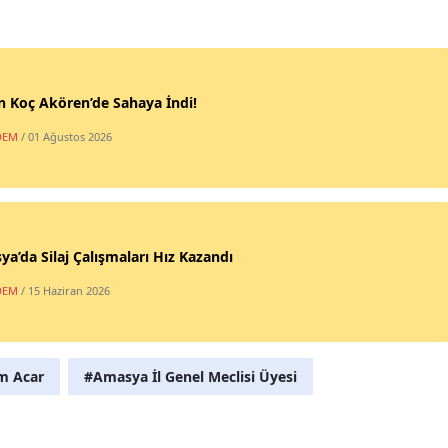
 Koç Akören’de Sahaya İndi!
DEM
/ 01 Ağustos 2026
a’da Silaj Çalışmaları Hız Kazandı
DEM
/ 15 Haziran 2026
m Acar
#Amasya İl Genel Meclisi Üyesi