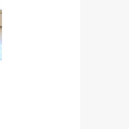
Malatya
Manisa
Kahramanmaraş
Mardin
Muğla
Muş
Nevşehir
Niğde
Ordu
Rize
Sakarya