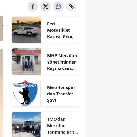
Bilecik
Bingöl
Feci
Motosiklet
Bitlis
Kazası: Genç
Sürücü
Bolu
Hayatını
MHP Merzifon
Kaybetti
Burdur
Yönetiminden
Kaymakam
Bursa
Ahmet
Karaaslan'a
Çanakkale
Merzifonspor'
Ziyaret
dan Transfer
Çankırı
Şov!
Çorum
TMO’dan
Denizli
Merzifon
Tarımına Kritik
Diyarbakır