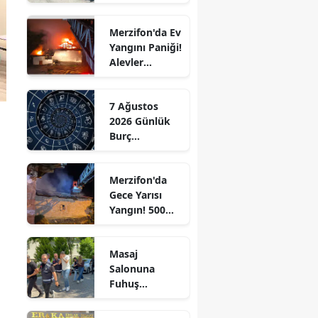
Ziyaret!
Edirne
Merzifon'da Ev
Elazığ
Yangını Paniği!
Alevler
Erzincan
Büyümeden
Kontrol Altına
Erzurum
7 Ağustos
Alındı
2026 Günlük
Eskişehir
Burç
Yorumları:
Gaziantep
Aşkta
Merzifon'da
Sürprizler,
Giresun
Gece Yarısı
Parada Yeni
Yangın! 500
Fırsatlar
Gümüşhane
Saman Balyası
Kapıda!
Kül Oldu
Hakkari
Masaj
Salonuna
Hatay
Fuhuş
Operasyonu: 3
Isparta
Şüpheli