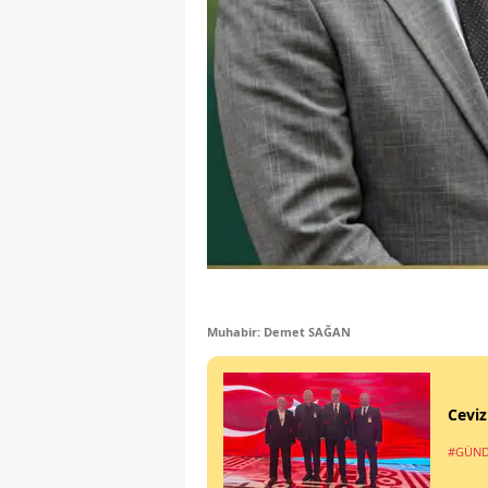
Muhabir: Demet SAĞAN
Ceviz
#GÜN