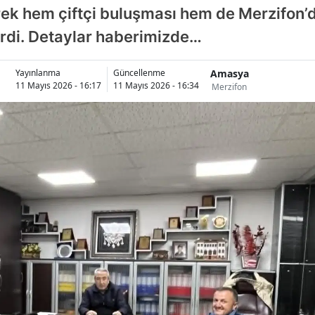
rek hem çiftçi buluşması hem de Merzifon’
verdi. Detaylar haberimizde…
Amasya
Yayınlanma
Güncellenme
11 Mayıs 2026 - 16:17
11 Mayıs 2026 - 16:34
Merzifon