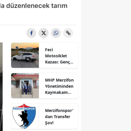
da düzenlenecek tarım
Bilecik
Bingöl
Bitlis
Bolu
Feci
Burdur
Motosiklet
Kazası: Genç
Bursa
Sürücü
Hayatını
Çanakkale
MHP Merzifon
Kaybetti
Yönetiminden
Çankırı
Kaymakam
Ahmet
Çorum
Karaaslan'a
Merzifonspor'
Ziyaret
Denizli
dan Transfer
Şov!
Diyarbakır