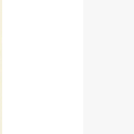
Samsun
Siirt
Sinop
Sivas
Tekirdağ
Tokat
Trabzon
Tunceli
Şanlıurfa
Uşak
Van