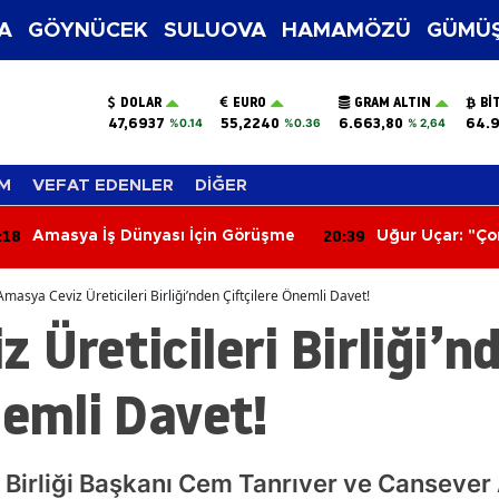
A
GÖYNÜCEK
SULUOVA
HAMAMÖZÜ
GÜMÜŞ
DOLAR
EURO
GRAM ALTIN
BI
47,6937
55,2240
6.663,80
64.
%0.14
%0.36
% 2,64
M
VEFAT EDENLER
DİĞER
20:39
sı İçin Görüşme
Uğur Uçar: "Çorum FK bu sezon
Süper Lig’e renk katacak"
Amasya Ceviz Üreticileri Birliği’nden Çiftçilere Önemli Davet!
 Üreticileri Birliği’n
nemli Davet!
 Birliği Başkanı Cem Tanrıver ve Cansever