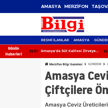
AMASYA
MERZİFON
TAŞOV
RESMİ İLANLAR
AMASYA
GÜNDE
Günün
7
21:18
Amasya'da Süt Kalitesi Zirveye
Amasya İş Dünya
Haberleri
Çıktı!
GÜNDEM
Merzifon Bilgi Gazetesi
Amasya Ceviz
Çiftçilere Ö
Amasya Ceviz Üreticileri