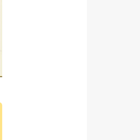
Yozgat
Zonguldak
Aksaray
Bayburt
Karaman
Kırıkkale
Batman
Şırnak
Bartın
Ardahan
Iğdır