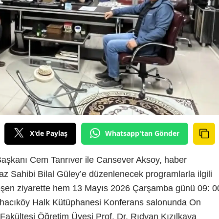
X'de Paylaş
Whatsapp'tan Gönder
i Başkanı Cem Tanrıver ile Cansever Aksoy, haber
az Sahibi Bilal Güley’e düzenlenecek programlarla ilgili
ekleşen ziyarette hem 13 Mayıs 2026 Çarşamba günü 09: 0
şhacıköy Halk Kütüphanesi Konferans salonunda On
Fakültesi Öğretim Üyesi Prof. Dr. Rıdvan Kızılkaya