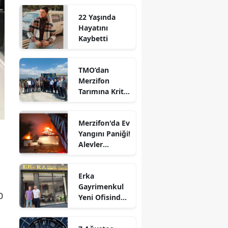
Edirne
22 Yaşında
Hayatını
Elazığ
Kaybetti
Erzincan
TMO’dan
Erzurum
Merzifon
Tarımına Kritik
Eskişehir
Ziyaret!
Gaziantep
Merzifon'da Ev
Yangını Paniği!
Giresun
Alevler
Büyümeden
Gümüşhane
Kontrol Altına
Erka
Alındı
Hakkari
Gayrimenkul
0
Yeni Ofisinde
Hatay
Hizmete
Başladı!
Isparta