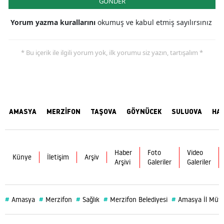
GÖNDER
Yorum yazma kurallarını
okumuş ve kabul etmiş sayılırsınız
* Bu içerik ile ilgili yorum yok, ilk yorumu siz yazın, tartışalım *
AMASYA
MERZİFON
TAŞOVA
GÖYNÜCEK
SULUOVA
HA
Haber
Foto
Video
Künye
İletişim
Arşiv
Arşivi
Galeriler
Galeriler
#
#
#
#
#
Amasya
Merzifon
Sağlık
Merzifon Belediyesi
Amasya İl Müf