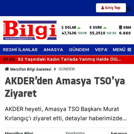
Giriş Yap
12
DOLAR
EURO
GRAM 
47,7436
55,2510
6.660,
%0.18
%0.32
MENÜ
RESMİ İLANLAR
AMASYA
GÜNDEM
VEFAT EDENLER
07:03
92 Yaşındaki Kadın Tarlada Yanmış Halde Ölü
Bulundu
GÜNDEM
Merzifon Bilgi Gazetesi
AKDER’den Amasya TSO’ya
Ziyaret
AKDER heyeti, Amasya TSO Başkanı Murat
Kırlangıç’ı ziyaret etti, detaylar haberimizde...
Merzifon Bilgi
Amasya
Yayınlanma