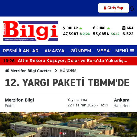
Giriş Yap
12
DOLAR
EURO
GRAM
47,5987
55,0854
6.522,
%0.06
%0.12
MENÜ
RESMİ İLANLAR
AMASYA
GÜNDEM
VEFAT EDENLER
10:26
Altın Rekora Koşuyor, Dolar ve Euro'da Yükseliş
Sürüyor! 6 Ağustos 2026'da Piyasalar Hareketli
GÜNDEM
Merzifon Bilgi Gazetesi
12. YARGI PAKETİ TBMM'DE
Merzifon Bilgi
Ankara
Yayınlanma
22 Haziran 2026 - 16:11
Editör
Haberleri