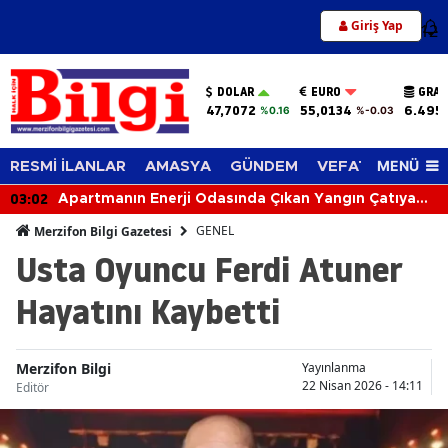
Giriş Yap
12
DOLAR
EURO
GRAM
47,7072
55,0134
6.495
%0.16
%-0.03
MENÜ
RESMİ İLANLAR
AMASYA
GÜNDEM
VEFAT EDENLER
03:02
Apartmanın Enerji Odasında Çıkan Yangın Çatıya
Sıçradı
GENEL
Merzifon Bilgi Gazetesi
Usta Oyuncu Ferdi Atuner
Hayatını Kaybetti
Merzifon Bilgi
Yayınlanma
22 Nisan 2026 - 14:11
Editör