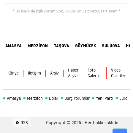
* Bu içerik ile ilgili yorum yok, ilk yorumu siz yazın, tartışalım *
AMASYA
MERZİFON
TAŞOVA
GÖYNÜCEK
SULUOVA
HA
Haber
Foto
Video
Künye
İletişim
Arşiv
Arşivi
Galeriler
Galeriler
#
#
#
#
#
#
#
Amasya
Merzifon
Dolar
Burç Yorumlar
Yeni Parti
Euro
RSS
Copyright © 2026 . Her hakkı saklıdır.