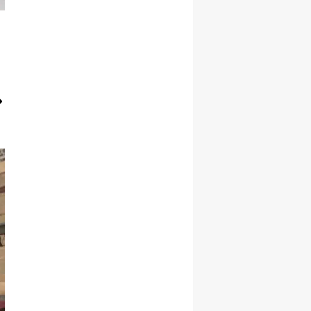
Yozgat
Zonguldak
Aksaray
Bayburt
Karaman
Kırıkkale
Batman
Şırnak
Bartın
Ardahan
Iğdır