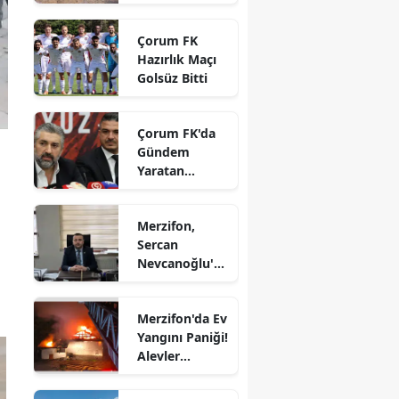
vatandaşların
Edirne
gözdesi oldu
Çorum FK
Elazığ
Hazırlık Maçı
Golsüz Bitti
Erzincan
Erzurum
Çorum FK'da
Gündem
Eskişehir
Yaratan
Açıklamalar
Gaziantep
Merzifon,
Giresun
Sercan
Nevcanoğlu'n
Gümüşhane
u Son
Yolculuğuna
Hakkari
Merzifon'da Ev
Uğurluyor
Yangını Paniği!
Hatay
Alevler
Büyümeden
Isparta
Kontrol Altına