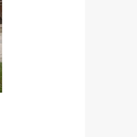
Yalova
Karabük
Kilis
Osmaniye
Düzce
ş