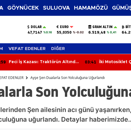
A
GÖYNÜCEK
SULUOVA
HAMAMÖZÜ
GÜMÜŞ
DOLAR
EURO
GRAM ALTIN
BI
47,7147
55,0350
6.519,48
64.2
%0.16
%-0.02
% 0,41
M
VEFAT EDENLER
DİĞER
:41
03:02
İki Motosiklet Çarpıştı: 3 Kişi
Apartmanın En
Yaralandı
Çıkan Yangın Ç
EFAT EDENLER
Ayşe Şen Dualarla Son Yolculuğuna Uğurlandı
alarla Son Yolculuğun
elerinden Şen ailesinin acı günü yaşanırke
culuğuna uğurlandı. Detaylar haberimizde..