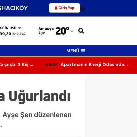
Giriş Yap
HACIKÖY
12
Adana
20
°
TCOIN USD
Amasya
Adıyaman
Açık
99,20
%-0.367
Afyonkarahisar
MENÜ
Ağrı
02:23
erji Odasında
Trafikte Tehlikeli Manevra
Amasya
atıya Sıçradı
Kamerada: Kaza Kıl Payı Önledi
Ankara
a Uğurlandı
Antalya
Artvin
n, Ayşe Şen düzenlenen
Aydın
.
Balıkesir