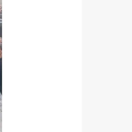
Samsun
Siirt
Sinop
Sivas
Tekirdağ
Tokat
Trabzon
Tunceli
Şanlıurfa
Uşak
Van