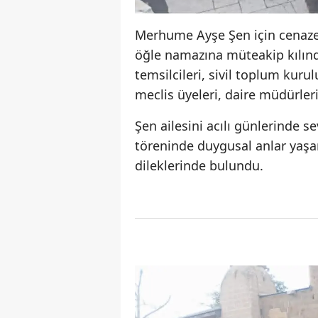
Merhume Ayşe Şen için cenaze
öğle namazına müteakip kılınd
temsilcileri, sivil toplum kurul
meclis üyeleri, daire müdürleri
Şen ailesini acılı günlerinde s
töreninde duygusal anlar yaşand
dileklerinde bulundu.