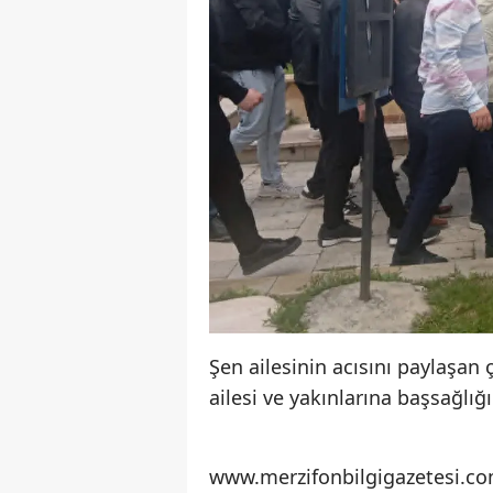
Şen ailesinin acısını paylaşa
ailesi ve yakınlarına başsağlı
www.merzifonbilgigazetesi.co