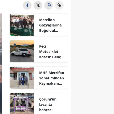
Bilecik
Bingöl
Merzifon
Gözyaşlarına
Bitlis
Boğuldu!
Sercan
Bolu
Nevcanoğlu
Feci
Son
Burdur
Motosiklet
Yolculuğuna
Kazası: Genç
Uğurlandı
Bursa
Sürücü
Hayatını
Çanakkale
MHP Merzifon
Kaybetti
Yönetiminden
Çankırı
Kaymakam
Ahmet
Çorum
Karaaslan'a
Çorum’un
Ziyaret
Denizli
lavanta
bahçesi
Diyarbakır