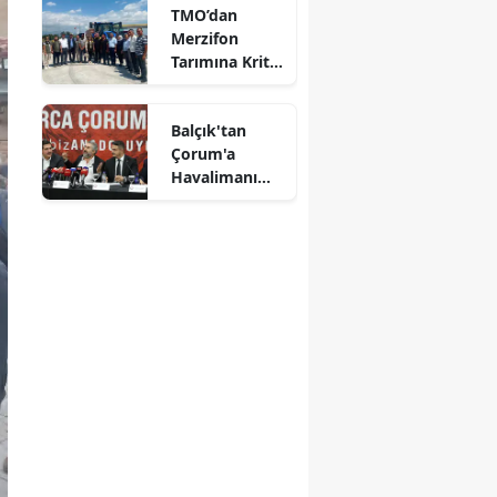
TMO’dan
Alındı
Mersin
Merzifon
Tarımına Kritik
İstanbul
Ziyaret!
İzmir
Balçık'tan
Çorum'a
Kars
Havalimanı
Müjdesi:
Kastamonu
"Çalışmalara
Başladık"
Kayseri
Kırklareli
Kırşehir
Kocaeli
Konya
Kütahya