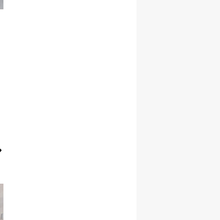
Malatya
Manisa
Kahramanmaraş
Mardin
Muğla
Muş
Nevşehir
Niğde
Ordu
Rize
Sakarya