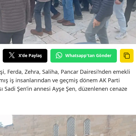
X'de Paylaş
Whatsapp'tan Gönder
, Ferda, Zehra, Saliha, Pancar Dairesi’nden emekli
nmış iş insanlarından ve geçmiş dönem AK Parti
sı Sadi Şen’in annesi Ayşe Şen, düzenlenen cenaze