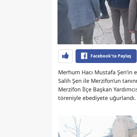
Facebook'ta Paylaş
Merhum Hacı Mustafa Şen’in eşi
Salih Şen ile Merzifon’un tanı
Merzifon İlçe Başkan Yardımcı
töreniyle ebediyete uğurlandı.