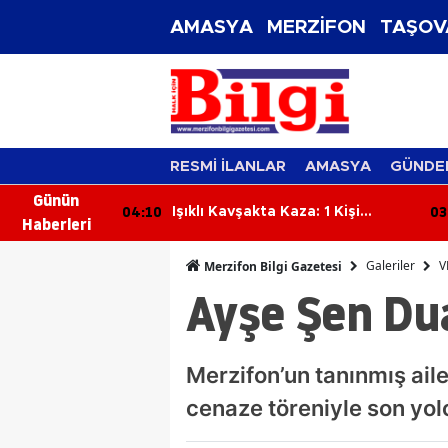
AMASYA
MERZİFON
TAŞOV
RESMİ İLANLAR
AMASYA
GÜNDE
Günün
03:59
03
: 1 Kişi
Feci İş Kazası: Traktörün Altında
Haberleri
Kalan Orman İşçisi Hayatını
Kaybetti
Galeriler
V
Merzifon Bilgi Gazetesi
Ayşe Şen Du
Merzifon’un tanınmış ail
cenaze töreniyle son yol