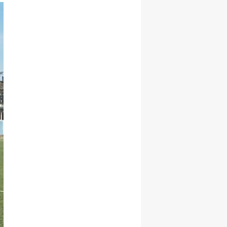
Yozgat
Zonguldak
Aksaray
Bayburt
Karaman
Kırıkkale
Batman
Şırnak
Bartın
Ardahan
Iğdır