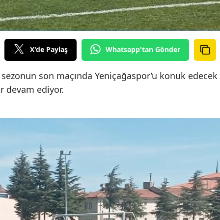
X'de Paylaş
Whatsapp'tan Gönder
a sezonun son maçında Yeniçağaspor’u konuk edecek
lar devam ediyor.