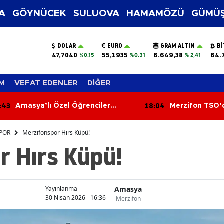
A
GÖYNÜCEK
SULUOVA
HAMAMÖZÜ
GÜMÜŞ
DOLAR
EURO
GRAM ALTIN
BI
47,7040
55,1935
6.649,38
64.
%0.15
%0.31
% 2,41
M
VEFAT EDENLER
DİĞER
:04
17:25
Merzifon TSO’da Sektörlerin
Prof. Dr. Kavas
Sorunları Masaya Yatırıldı
Muharebesi An
tapusudur"
POR
Merzifonspor Hırs Küpü!
r Hırs Küpü!
Amasya
Yayınlanma
30 Nisan 2026 - 16:36
Merzifon