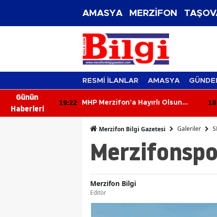
AMASYA
MERZİFON
TAŞOV
RESMİ İLANLAR
AMASYA
GÜNDE
Günün
18:43
18
ırlı Olsun
Amasya’lı Özel Öğrenciler
Haberleri
Çorum’u Keşfetti!
Galeriler
S
Merzifon Bilgi Gazetesi
Merzifonspo
Merzifon Bilgi
Editör