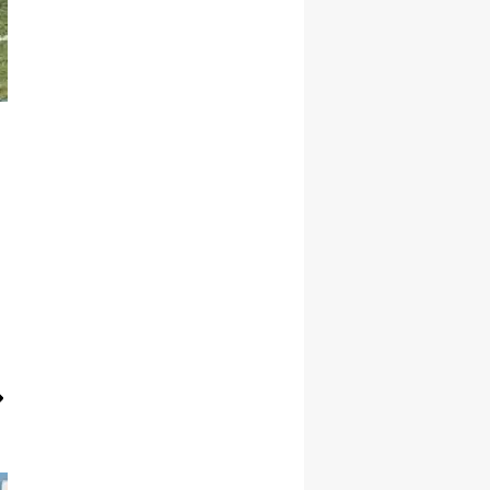
Yalova
Karabük
Kilis
Osmaniye
Düzce