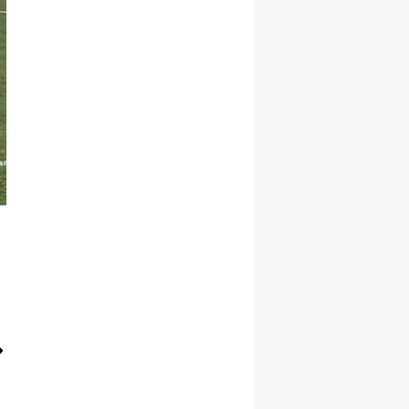
Samsun
Siirt
Sinop
Sivas
Tekirdağ
Tokat
Trabzon
Tunceli
Şanlıurfa
Uşak
Van