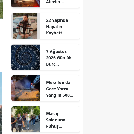
Alevler
Edirne
Büyümeden
Kontrol Altına
Elazığ
22 Yaşında
Alındı
Hayatını
Erzincan
Kaybetti
Erzurum
7 Ağustos
Eskişehir
2026 Günlük
Burç
Gaziantep
Yorumları:
Aşkta
Giresun
Merzifon'da
Sürprizler,
Gece Yarısı
Parada Yeni
Gümüşhane
Yangın! 500
Fırsatlar
Saman Balyası
Kapıda!
Hakkari
Kül Oldu
Masaj
Hatay
Salonuna
Fuhuş
Isparta
Operasyonu: 3