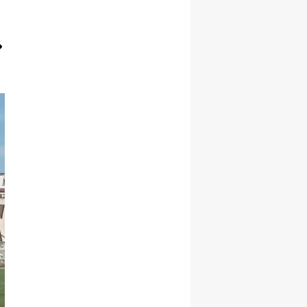
Malatya
Manisa
Kahramanmaraş
Mardin
Muğla
Muş
Nevşehir
Niğde
Ordu
Rize
Sakarya