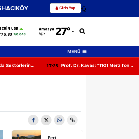
Giriş Yap
HACIKÖY
12
Adana
27
°
TCOIN USD
Amasya
Adıyaman
Açık
776,83
%0.043
Afyonkarahisar
MENÜ
Ağrı
17:09
: "1101 Merzifon
Golcü Jesus Ramirez Çorum
Amasya
adolu’nun
FK’da! Transferde Mutlu Son
Ankara
Antalya
Artvin
Aydın
Balıkesir
Feci