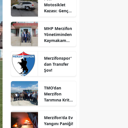
Motosiklet
Bilecik
Kazası: Genç
Sürücü
Bingöl
Hayatını
MHP Merzifon
Kaybetti
Bitlis
Yönetiminden
Kaymakam
Bolu
Ahmet
Karaaslan'a
Burdur
Merzifonspor'
Ziyaret
dan Transfer
Bursa
Şov!
Çanakkale
TMO’dan
Çankırı
Merzifon
Tarımına Kritik
Çorum
Ziyaret!
Denizli
Merzifon'da Ev
Diyarbakır
Yangını Paniği!