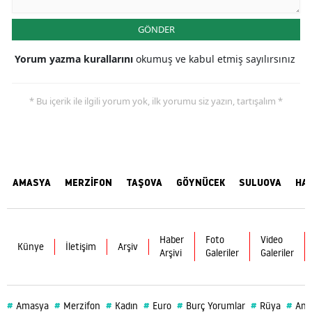
GÖNDER
Yorum yazma kurallarını
okumuş ve kabul etmiş sayılırsınız
* Bu içerik ile ilgili yorum yok, ilk yorumu siz yazın, tartışalım *
AMASYA
MERZİFON
TAŞOVA
GÖYNÜCEK
SULUOVA
HA
Haber
Foto
Video
Künye
İletişim
Arşiv
Arşivi
Galeriler
Galeriler
#
#
#
#
#
#
#
Amasya
Merzifon
Kadın
Euro
Burç Yorumlar
Rüya
Ama