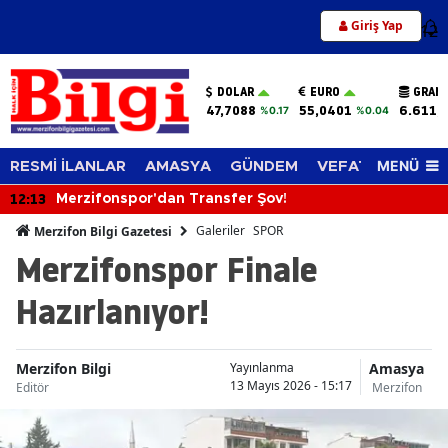
Giriş Yap
12
DOLAR
EURO
GRAM 
47,7088
55,0401
6.611,
%0.17
%0.04
MENÜ
RESMİ İLANLAR
AMASYA
GÜNDEM
VEFAT EDENLER
12:13
Merzifonspor'dan Transfer Şov!
Galeriler
SPOR
Merzifon Bilgi Gazetesi
Merzifonspor Finale
Hazırlanıyor!
Merzifon Bilgi
Amasya
Yayınlanma
13 Mayıs 2026 - 15:17
Editör
Merzifon