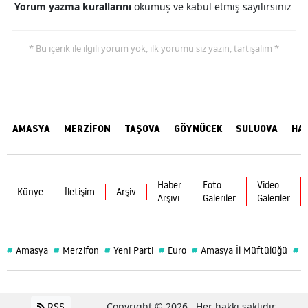
Yorum yazma kurallarını
okumuş ve kabul etmiş sayılırsınız
* Bu içerik ile ilgili yorum yok, ilk yorumu siz yazın, tartışalım *
AMASYA
MERZİFON
TAŞOVA
GÖYNÜCEK
SULUOVA
HA
Haber
Foto
Video
Künye
İletişim
Arşiv
Arşivi
Galeriler
Galeriler
#
#
#
#
#
#
Amasya
Merzifon
Yeni Parti
Euro
Amasya İl Müftülüğü
S
RSS
Copyright © 2026 . Her hakkı saklıdır.