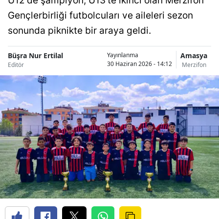
U12'de şampiyon, U13'te ikinci olan Merzifon
Gençlerbirliği futbolcuları ve aileleri sezon
sonunda piknikte bir araya geldi.
Büşra Nur Ertilal
Amasya
Yayınlanma
30 Haziran 2026 - 14:12
Editör
Merzifon