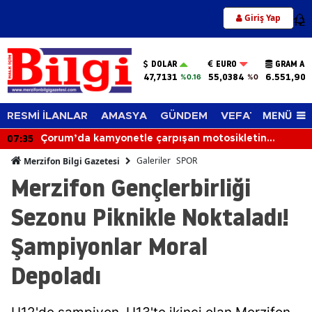
Giriş Yap
12
DOLAR
EURO
GRAM AL
47,7131
55,0384
6.551,90
%0.16
%0
MENÜ
RESMİ İLANLAR
AMASYA
GÜNDEM
VEFAT EDENLER
07:35
Çorum’da kamyonetle çarpışan motosikletin
sürücüsü hayatını kaybetti
Galeriler
SPOR
Merzifon Bilgi Gazetesi
Merzifon Gençlerbirliği
Sezonu Piknikle Noktaladı!
Şampiyonlar Moral
Depoladı