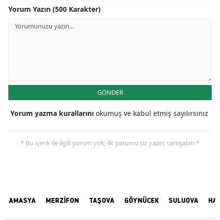
Yorum Yazın (500 Karakter)
GÖNDER
Yorum yazma kurallarını
okumuş ve kabul etmiş sayılırsınız
* Bu içerik ile ilgili yorum yok, ilk yorumu siz yazın, tartışalım *
AMASYA
MERZİFON
TAŞOVA
GÖYNÜCEK
SULUOVA
HA