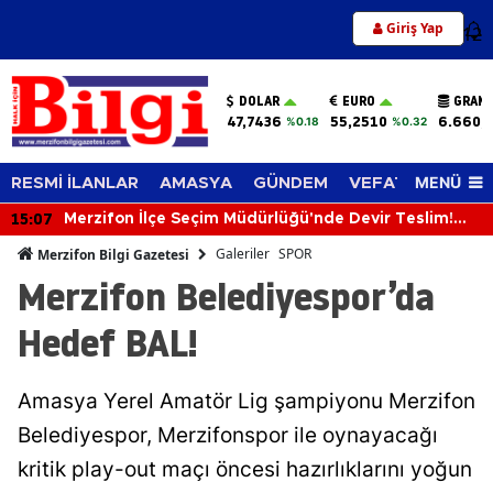
Giriş Yap
12
DOLAR
EURO
GRAM 
47,7436
55,2510
6.660,
%0.18
%0.32
MENÜ
RESMİ İLANLAR
AMASYA
GÜNDEM
VEFAT EDENLER
15:07
Merzifon İlçe Seçim Müdürlüğü'nde Devir Teslim!
Osman Bıyık Göreve Başladı
Galeriler
SPOR
Merzifon Bilgi Gazetesi
Merzifon Belediyespor’da
Hedef BAL!
Amasya Yerel Amatör Lig şampiyonu Merzifon
Belediyespor, Merzifonspor ile oynayacağı
kritik play-out maçı öncesi hazırlıklarını yoğun