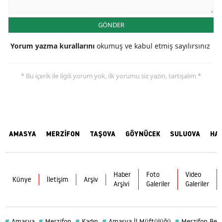
GÖNDER
Yorum yazma kurallarını
okumuş ve kabul etmiş sayılırsınız
* Bu içerik ile ilgili yorum yok, ilk yorumu siz yazın, tartışalım *
AMASYA
MERZİFON
TAŞOVA
GÖYNÜCEK
SULUOVA
HA
Haber
Foto
Video
Künye
İletişim
Arşiv
Arşivi
Galeriler
Galeriler
#
#
#
#
#
Amasya
Merzifon
Kadın
Amasya İl Müftülüğü
Merzifon Bele