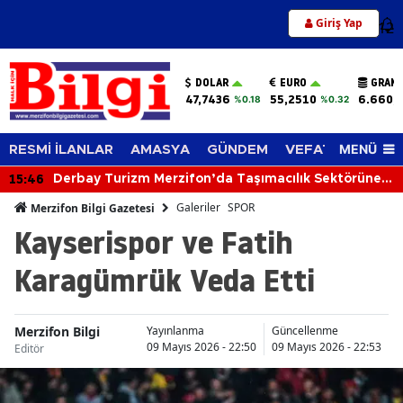
Giriş Yap
12
DOLAR
EURO
GRAM 
47,7436
55,2510
6.660,
%0.18
%0.32
MENÜ
RESMİ İLANLAR
AMASYA
GÜNDEM
VEFAT EDENLER
15:46
Derbay Turizm Merzifon’da Taşımacılık Sektörüne
İddialı Giriyor!
Galeriler
SPOR
Merzifon Bilgi Gazetesi
Kayserispor ve Fatih
Karagümrük Veda Etti
Merzifon Bilgi
Yayınlanma
Güncellenme
09 Mayıs 2026 - 22:50
09 Mayıs 2026 - 22:53
Editör