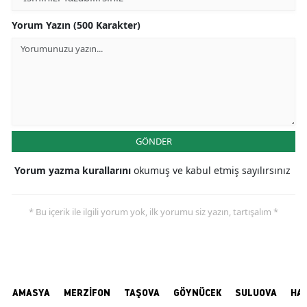
Yorum Yazın (500 Karakter)
GÖNDER
Yorum yazma kurallarını
okumuş ve kabul etmiş sayılırsınız
* Bu içerik ile ilgili yorum yok, ilk yorumu siz yazın, tartışalım *
AMASYA
MERZİFON
TAŞOVA
GÖYNÜCEK
SULUOVA
HA