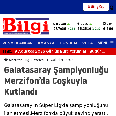
Giriş Yap
12
DOLAR
EURO
GRAM 
47,7436
55,2510
6.660,
%0.18
%0.32
MENÜ
RESMİ İLANLAR
AMASYA
GÜNDEM
VEFAT EDENLER
11:31
9 Ağustos 2026 Günlük Burç Yorumları: Bugün
Gökyüzü Kimi Aşkla, Kimi Parayla Sınayacak?
Galeriler
SPOR
Merzifon Bilgi Gazetesi
Galatasaray Şampiyonluğu
Merzifon’da Coşkuyla
Kutlandı
Galatasaray’ın Süper Lig’de şampiyonluğunu
ilan etmesi,Merzifon’da büyük sevinç yarattı.