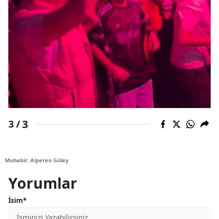
3
3 /
Muhabir: Alperen Güley
Yorumlar
İsim*