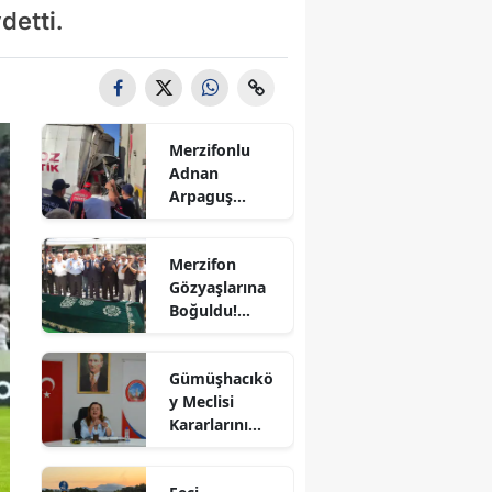
detti.
Bilecik
Bingöl
Bitlis
Merzifonlu
Bolu
Adnan
Arpaguş
Burdur
Çorum'da Feci
Kazada
Bursa
Merzifon
Hayatını
Gözyaşlarına
Kaybetti
Çanakkale
Boğuldu!
Sercan
Çankırı
Nevcanoğlu
Gümüşhacıkö
Son
Çorum
y Meclisi
Yolculuğuna
Kararlarını
Uğurlandı
Denizli
Aldı
Diyarbakır