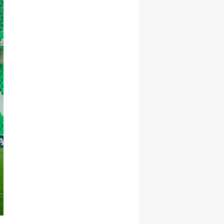
Samsun
Siirt
Sinop
Sivas
Tekirdağ
Tokat
Trabzon
Tunceli
Şanlıurfa
Uşak
Van