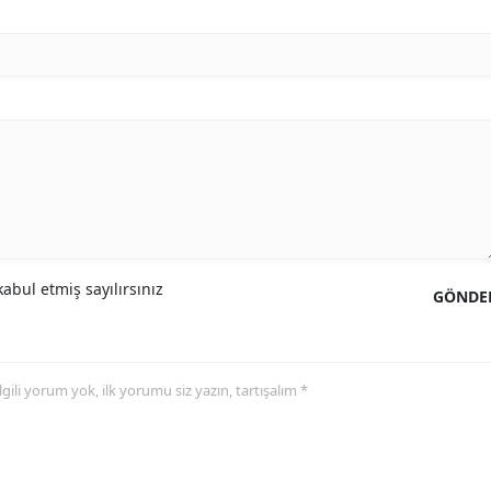
abul etmiş sayılırsınız
GÖNDE
 ilgili yorum yok, ilk yorumu siz yazın, tartışalım *