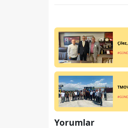
Çilez
#GÜN
TMO’d
#GÜN
Yorumlar