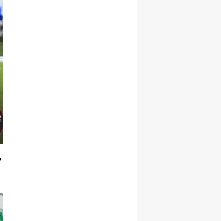
Malatya
Manisa
Kahramanmaraş
Mardin
Muğla
Muş
Nevşehir
Niğde
Ordu
Rize
Sakarya