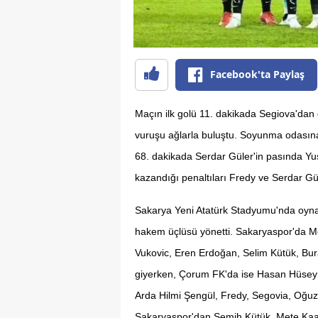
Facebook'ta Paylaş
Maçın ilk golü 11. dakikada Segiova'dan 
vuruşu ağlarla buluştu. Soyunma odasına 
68. dakikada Serdar Güler'in pasında Yus
kazandığı penaltıları Fredy ve Serdar Gürl
Sakarya Yeni Atatürk Stadyumu'nda oyna
hakem üçlüsü yönetti. Sakaryaspor'da M
Vukovic, Eren Erdoğan, Selim Kütük, Bur
giyerken, Çorum FK'da ise Hasan Hüseyi
Arda Hilmi Şengül, Fredy, Segovia, Oğu
Sakaryaspor'dan Semih Kütük, Mete Ka