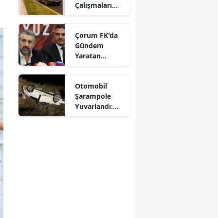
Çalışmaları
Mersin
Aralıksız
Sürüyor
İstanbul
Çorum FK'da
Gündem
İzmir
Yaratan
Açıklamalar
Kars
Otomobil
Kastamonu
Şarampole
Yuvarlandı:
Kayseri
Sürücü
Yaralandı
Kırklareli
Kırşehir
Kocaeli
Konya
Kütahya