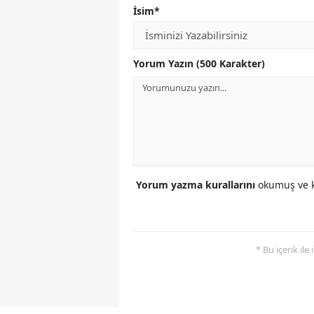
İsim*
Yorum Yazın (500 Karakter)
Yorum yazma kurallarını
okumuş ve k
* Bu içerik ile