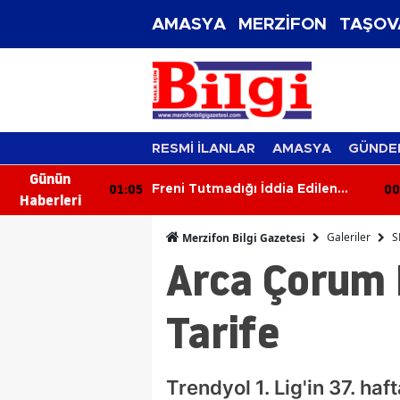
AMASYA
MERZİFON
TAŞOV
RESMİ İLANLAR
AMASYA
GÜNDE
Günün
01:05
00
ştı: Otomobil
Freni Tutmadığı İddia Edilen
Haberleri
lı
Araç Anne ve İki Çocuğa Çarptı
Galeriler
S
Merzifon Bilgi Gazetesi
Arca Çorum 
Tarife
Trendyol 1. Lig'in 37. h