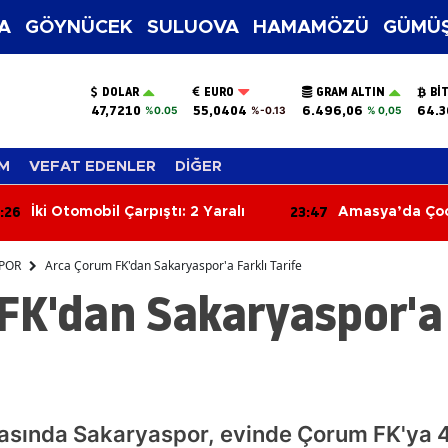
A
GÖYNÜCEK
SULUOVA
HAMAMÖZÜ
GÜMÜŞ
DOLAR
EURO
GRAM ALTIN
BI
47,7210
55,0404
6.496,06
64.3
%0.05
%-0.13
% 0,05
M
VEFAT EDENLER
DİĞER
:26
23:47
İki Otomobil Çarpıştı: 2 Yaralı
Amasya’da Çoc
Uzaklaştı, Sana
POR
Arca Çorum FK'dan Sakaryaspor'a Farklı Tarife
FK'dan Sakaryaspor'a 
aftasında Sakaryaspor, evinde Çorum FK'ya