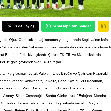
X'de Paylaş
Whatsapp'tan Gönder
geldi. Oğuz Gürbulak'ın sağ kanattan yaptığı ortada Segiova'nın kafa
1-0 geride giden Sakaryaspor, ikinci yarıda da rakibine engel olamadı
uf Erdoğan farkı ikiye çıkardı. Çorum FK, 75. ve 83. dakikalarda
er ile gole çevirerek skoru 4-0'a taşıdı.
nan karşılaşmayı Burak Pakkan, Enes Biroğlu ve Çağrıcan Pazarcıklı
ehmet Ataberk Dadakdeniz, Teixeira, Pena, Owusu, Arif Kocaman,
ak Bekaroğlu, Melih Bostan ve Engin Poyraz Efe Yıldırım forma
n Akınay, Sinan Osmanoğlu, Serdar Gürler, Yusuf Erdoğan, Moreira,
z Gürbulak, Kerem Kalafat ve Erkan Kaş sahada yer aldı. Maçta
an Demir, Erdem Dağlı, Burak Bekaroğlu ve Çorum FK'dan Kerem