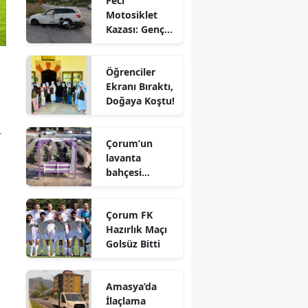
Feci
Motosiklet
Edirne
Kazası: Genç
Sürücü
Elazığ
Hayatını
Öğrenciler
Kaybetti
Erzincan
Ekranı Bıraktı,
Doğaya Koştu!
Erzurum
Eskişehir
.
Çorum’un
lavanta
Gaziantep
bahçesi
Giresun
vatandaşların
gözdesi oldu
Gümüşhane
Çorum FK
Hazırlık Maçı
Hakkari
Golsüz Bitti
Hatay
Amasya’da
Isparta
İlaçlama