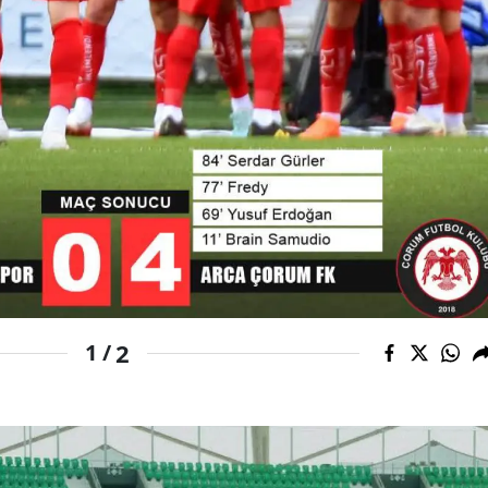
2
1 /