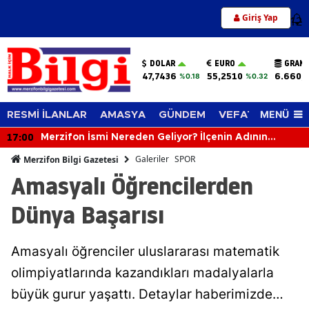
Giriş Yap
12
DOLAR
EURO
GRAM 
47,7436
55,2510
6.660,
%0.18
%0.32
MENÜ
RESMİ İLANLAR
AMASYA
GÜNDEM
VEFAT EDENLER
17:00
Merzifon İsmi Nereden Geliyor? İlçenin Adının
Yüzyıllara Uzanan Hikâyesi Şaşırtıyor
Galeriler
SPOR
Merzifon Bilgi Gazetesi
Amasyalı Öğrencilerden
Dünya Başarısı
Amasyalı öğrenciler uluslararası matematik
olimpiyatlarında kazandıkları madalyalarla
büyük gurur yaşattı. Detaylar haberimizde…