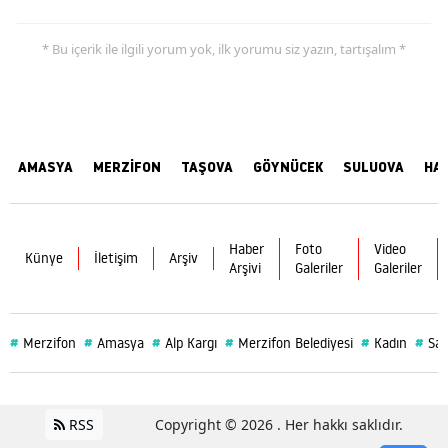
* Bu içerik ile ilgili yorum yok, ilk yorumu siz yazın, tartışalım *
AMASYA
MERZİFON
TAŞOVA
GÖYNÜCEK
SULUOVA
HA
Haber
Foto
Video
Künye
İletişim
Arşiv
Arşivi
Galeriler
Galeriler
#
#
#
#
#
#
Merzifon
Amasya
Alp Kargı
Merzifon Belediyesi
Kadın
Sağ
RSS
Copyright © 2026 . Her hakkı saklıdır.