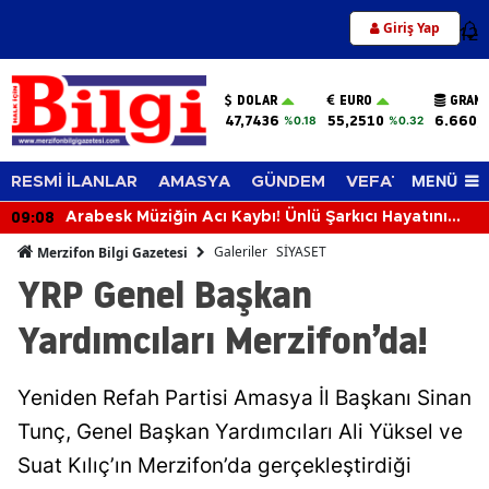
Giriş Yap
12
DOLAR
EURO
GRAM 
47,7436
55,2510
6.660,
%0.18
%0.32
MENÜ
RESMİ İLANLAR
AMASYA
GÜNDEM
VEFAT EDENLER
08:38
Amasya’da Sağlık Çalışanlarına Ayak Sağlığı ve
Yürüyüş Eğitimi
Galeriler
SİYASET
Merzifon Bilgi Gazetesi
YRP Genel Başkan
Yardımcıları Merzifon’da!
Yeniden Refah Partisi Amasya İl Başkanı Sinan
Tunç, Genel Başkan Yardımcıları Ali Yüksel ve
Suat Kılıç’ın Merzifon’da gerçekleştirdiği