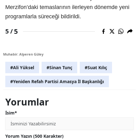
Merzifon’daki temaslarının ilerleyen dönemde yeni
programlarla süreceği bildirildi.
5
5 /
Muhabir: Alperen Güley
#Ali Yüksel
#Sinan Tunç
#Suat Kılıç
#Yeniden Refah Partisi Amasya İl Başkanlığı
Yorumlar
İsim*
Yorum Yazın (500 Karakter)