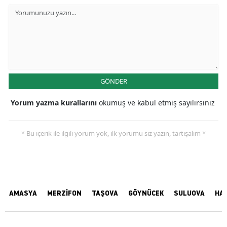
GÖNDER
Yorum yazma kurallarını
okumuş ve kabul etmiş sayılırsınız
* Bu içerik ile ilgili yorum yok, ilk yorumu siz yazın, tartışalım *
AMASYA
MERZİFON
TAŞOVA
GÖYNÜCEK
SULUOVA
HA