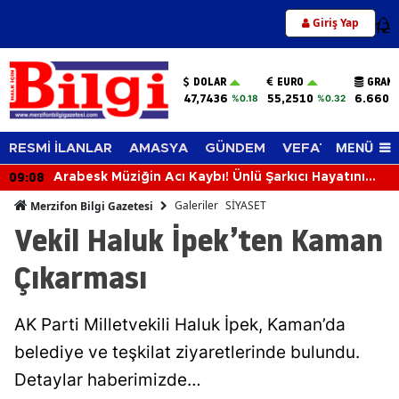
Giriş Yap
12
DOLAR
EURO
GRAM 
47,7436
55,2510
6.660,
%0.18
%0.32
MENÜ
RESMİ İLANLAR
AMASYA
GÜNDEM
VEFAT EDENLER
09:08
Arabesk Müziğin Acı Kaybı! Ünlü Şarkıcı Hayatını
Kaybetti
Galeriler
SİYASET
Merzifon Bilgi Gazetesi
Vekil Haluk İpek’ten Kaman
Çıkarması
AK Parti Milletvekili Haluk İpek, Kaman’da
belediye ve teşkilat ziyaretlerinde bulundu.
Detaylar haberimizde…