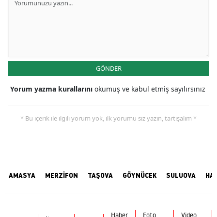
GÖNDER
Yorum yazma kurallarını
okumuş ve kabul etmiş sayılırsınız
* Bu içerik ile ilgili yorum yok, ilk yorumu siz yazın, tartışalım *
AMASYA
MERZİFON
TAŞOVA
GÖYNÜCEK
SULUOVA
HA
Haber
Foto
Video